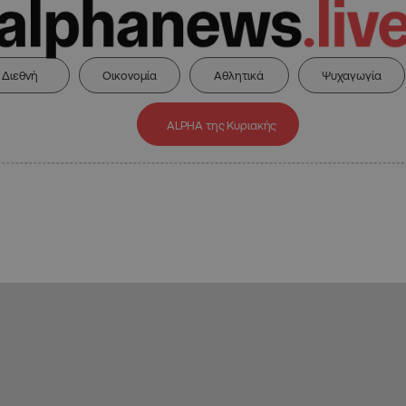
Διεθνή
Οικονομία
Αθλητικά
Ψυχαγωγία
ALPHA της Κυριακής