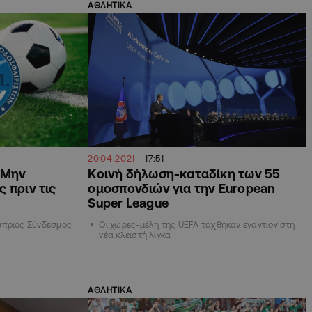
ΑΘΛΗΤΙΚΑ
20.04.2021
17:51
«Μην
Κοινή δήλωση-καταδίκη των 55
 πριν τις
ομοσπονδιών για την European
Super League
ύπριος Σύνδεσμος
Οι χώρες-μέλη της UEFA τάχθηκαν εναντίον στη
νέα κλειστή λίγκα
ΑΘΛΗΤΙΚΑ