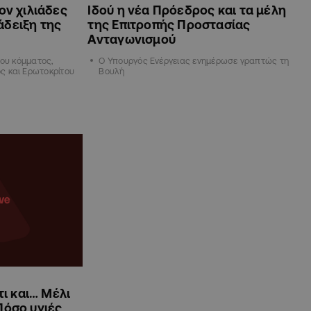
ον χιλιάδες
Ιδού η νέα Πρόεδρος και τα μέλη
άδειξη της
της Επιτροπής Προστασίας
Ανταγωνισμού
του κόμματος,
Ο Υπουργός Ενέργειας ενημέρωσε γραπτώς τη
ς και Ερωτοκρίτου
Βουλή
τι και… Μέλι
Πόσο υγιές