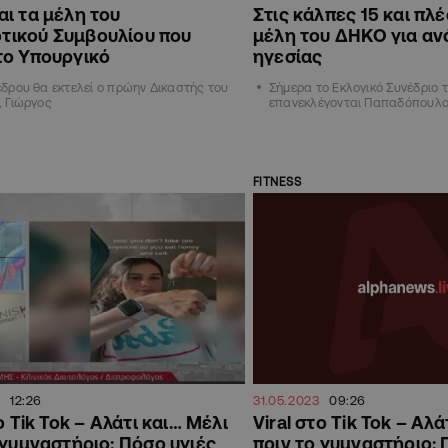
αι τα μέλη του
Στις κάλπες 15 και πλέ
τικού Συμβουλίου που
μέλη του ΔΗΚΟ για αν
το Υπουργικό
ηγεσίας
δρου θα εκτελεί ο πρώην Δικαστής του
Σήμερα το Εκλογικό Συνέδριο 
 Γιώργος
επανεκλέγονται Παπαδόπουλο
FITNESS
12:26
31.05.2023
09:26
ο Tik Tok – Αλάτι και… Μέλι
Viral στο Tik Tok – Αλά
 γυμναστήριο: Πόσο υγιές
πριν το γυμναστήριο: 