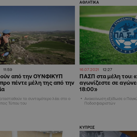
ΑΘΛΗΤΙΚΑ
11:59
16.07.2021
12:27
ούν από την ΟΥΝΦΙΚΥΠ
ΠΑΣΠ στα μέλη του: 
προ πέντε μέλη της από την
αγωνίζεστε σε αγώνες
ία
18:00»
ατασταθούν το συντομότερο λέει στο ο
Ανακοίνωση εξέδωσε ο Παγκ
πος Τύπου του
Ποδοσφαιριστών
ΚΥΠΡΟΣ