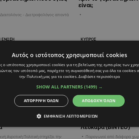
είναι;
 Διαιτολόγος - Διατροφολόγος απαντά
Η ΕΝΩΣΗ
ΚΥΠΡΟΣ
Αυτός ο ιστότοπος χρησιμοποιεί cookies
ς ο ιστότοπος χρησιμοποιεί cookies για τη βελτίωση της εμπειρίας των χρη
ώντας τον ιστότοπό μας, παρέχετε τη συγκατάθεσή σας για όλα τα cookies
την Πολιτική μας για τα cookies.
Διαβάστε περισσότερα
SHOW ALL PARTNERS
(1499) →
ΑΠΌΡΡΙΨΗ ΌΛΩΝ
ΑΠΟΔΟΧΉ ΌΛΩΝ
3
11:36
11.09.2022
21:30
ιακό μέλι σε αριθμούς: Πόσα
Φεστιβάλ Αγροτικού 
ΕΜΦΆΝΙΣΗ ΛΕΠΤΟΜΕΡΕΙΏΝ
ράγονται τον χρόνο και τα
Ραντεβού με την παρ
α
Λεύκαρα (ΒΙΝΤΕΟ)
ινή Αγροτική Πολιτική στηρίζει την
Παραγωγοί από διάφορα χωρ