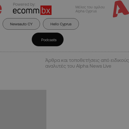
Powered by:
Μέλος του ομίλου
Alpha Cyprus
Newsauto CY
Hello Cyprus
Podcasts
Άρθρα και τοποθετήσεις από ειδικούς
αναλυτές του Alpha News Live