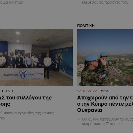
ομία και ποια
εξέθεσαν τα προϊόντα που
ΠΟΛΙΤΙΚΗ
09:20
12.03.2022
11:59
ΔΣ του συλλόγου της
Αποχωρούν από την
ωσης
στην Κύπρο πέντε μέ
Ουκρανία
θηκαν οι εργασίες της Γενικής
σης
Θα αντικατασταθούν το συντ
εκπρόσωπος Τύπου του