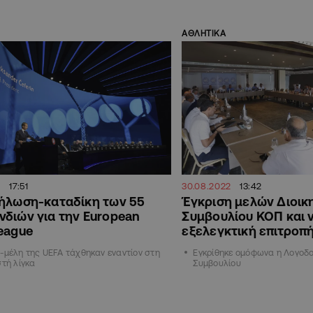
ΑΘΛΗΤΙΚΑ
17:51
30.08.2022
13:42
δήλωση-καταδίκη των 55
Έγκριση μελών Διοικ
διών για την European
Συμβουλίου ΚΟΠ και 
eague
εξελεγκτική επιτροπ
-μέλη της UEFA τάχθηκαν εναντίον στη
Εγκρίθηκε ομόφωνα η Λογοδοσ
στή λίγκα
Συμβουλίου