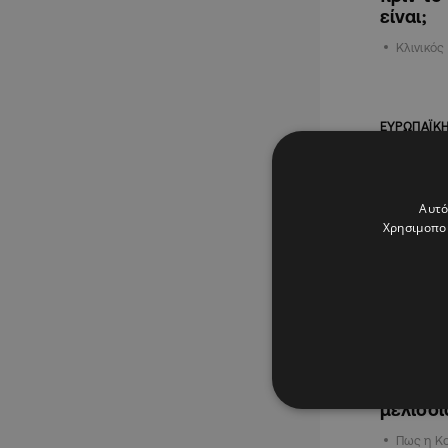
είναι;
Κλινικός
ΕΥΡΩΠΑΪΚ
Αυτό
Χρησιμοποι
20.05.202
Το κυπρ
κιλά πα
μελίσσι
Πως η Κο