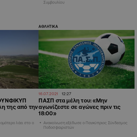
Συμβουλίου
ΑΘΛΗΤΙΚΑ
16.07.2021
12:27
 ΟΥΝΦΙΚΥΠ
ΠΑΣΠ στα μέλη του: «Μην
λη της από την
αγωνίζεστε σε αγώνες πριν τις
18:00»
ομότερο λέει στο ο
Ανακοίνωση εξέδωσε ο Παγκύπριος Σύνδεσμος
Ποδοσφαιριστών