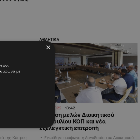
ΑΘΛΗΤΙΚΑ
×
στών.
 σύμφωνα με
30.08.2022
13:42
Πολιτισμού:
Έγκριση μελών Διοικητικού
άδοση στα
Συμβουλίου ΚΟΠ και νέα
εξελεγκτική επιτροπή
ιά της Κύπρου,
Εγκρίθηκε ομόφωνα η Λογοδοσία του Διοικητικού