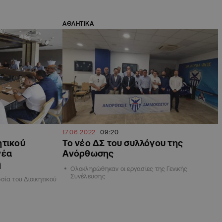
ΑΘΛΗΤΙΚΑ
17.06.2022
09:20
ητικού
Το νέο ΔΣ του συλλόγου της
νέα
Ανόρθωσης
ή
Ολοκληρώθηκαν οι εργασίες της Γενικής
Συνέλευσης
ία του Διοικητικού