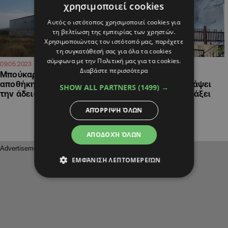
χρησιμοποιεί cookies
Αυτός ο ιστότοπος χρησιμοποιεί cookies για
τη βελτίωση της εμπειρίας των χρηστών.
Χρησιμοποιώντας τον ιστότοπό μας, παρέχετε
τη συγκατάθεσή σας για όλα τα cookies
σύμφωνα με την Πολιτική μας για τα cookies.
09:10
08:04
09.05.2023
26.09.2022
Διαβάστε περισσότερα
Μπούκαραν με όχημα σε
Φωτιά στην Πάφο:
αποθήκη στη Μεσόγη και
Προσπαθούσε να ανάψει
SHOW ALL PARTNERS
(1499) →
την άδειασαν
κάρβουνα για να φτιάξει
φαΐ ο ιδιοκτήτης
ΑΠΌΡΡΙΨΗ ΌΛΩΝ
ΑΠΟΔΟΧΉ ΌΛΩΝ
ΕΜΦΆΝΙΣΗ ΛΕΠΤΟΜΕΡΕΙΏΝ