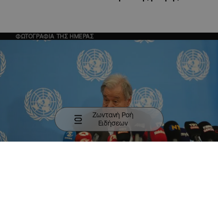
ΦΩΤΟΓΡΑΦΙΑ ΤΗΣ ΗΜΕΡΑΣ
Ζωντανή Ροή
Ειδήσεων
Ο ΓΓ των Ηνωμένων Εθνών ανακοινώνει την σύγκληση
συνάντησης 5+1 για το Κυπριακό