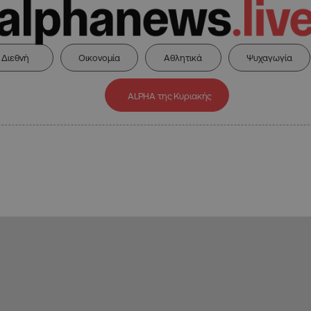
Διεθνή
Οικονομία
Αθλητικά
Ψυχαγωγία
ALPHA της Κυριακής