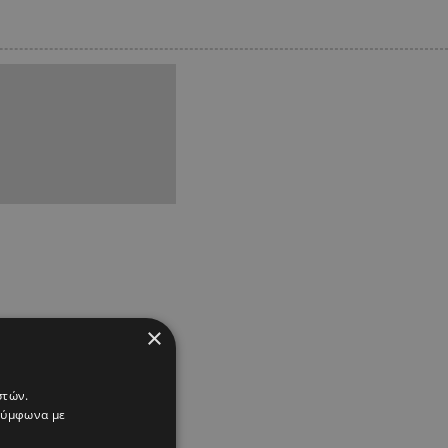
×
στών.
 σύμφωνα με