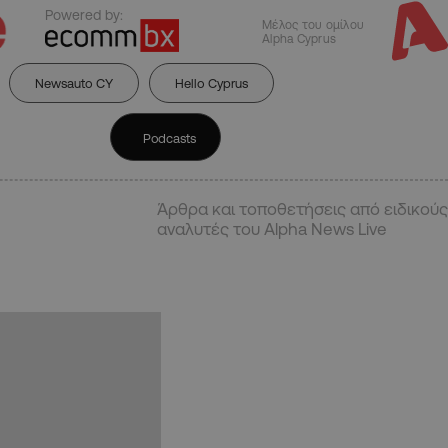
Powered by:
Μέλος του ομίλου
Alpha Cyprus
Newsauto CY
Hello Cyprus
Podcasts
Άρθρα και τοποθετήσεις από ειδικούς
αναλυτές του Alpha News Live