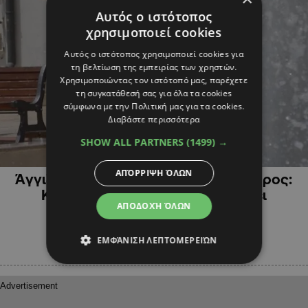
Αυτός ο ιστότοπος
χρησιμοποιεί cookies
Αυτός ο ιστότοπος χρησιμοποιεί cookies για
τη βελτίωση της εμπειρίας των χρηστών.
Χρησιμοποιώντας τον ιστότοπό μας, παρέχετε
τη συγκατάθεσή σας για όλα τα cookies
σύμφωνα με την Πολιτική μας για τα cookies.
Διαβάστε περισσότερα
SHOW ALL PARTNERS
(1499) →
ΚΥΠΡΟΣ
ΑΠΌΡΡΙΨΗ ΌΛΩΝ
Άγγιξε τους 39 βαθμούς ο υδράργυρος:
Κάνει βουτιά αλλά η ζέστη μένει
ΑΠΟΔΟΧΉ ΌΛΩΝ
ΕΜΦΆΝΙΣΗ ΛΕΠΤΟΜΕΡΕΙΏΝ