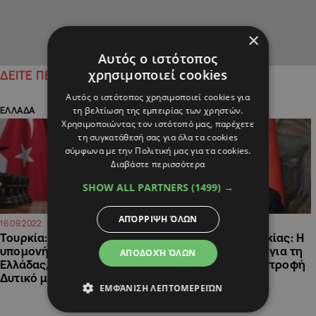
×
Αυτός ο ιστότοπος
χρησιμοποιεί cookies
ΔΕΙΤΕ ΠΕΡΙΣΣΟΤΕΡΑ
Αυτός ο ιστότοπος χρησιμοποιεί cookies για
τη βελτίωση της εμπειρίας των χρηστών.
ΕΛΛΑΔΑ
ΠΟΛΙΤΙΚΗ
Χρησιμοποιώντας τον ιστότοπό μας, παρέχετε
τη συγκατάθεσή σας για όλα τα cookies
σύμφωνα με την Πολιτική μας για τα cookies.
Διαβάστε περισσότερα
SHOW ALL PARTNERS
(1499) →
ΑΠΌΡΡΙΨΗ ΌΛΩΝ
20:35
11:55
16.09.2022
16.09.2022
Τουρκία:Παίζει με την
Νέα πρόκληση Τουρκίας: Η
υπομονή της
Ελλάδα λέει ψέματα για τη
ΑΠΟΔΟΧΉ ΌΛΩΝ
Ελλάδας,μαγειρεύει αντι-
Μικρασιατική Καταστροφή
Δυτικό μπλοκ με Πούτιν
ΕΜΦΆΝΙΣΗ ΛΕΠΤΟΜΕΡΕΙΏΝ