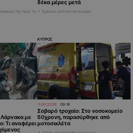
δέκα μέρες μετά
 πορείας της προς τα
Έρευνες από την Αστυνομία
ΚΥΠΡΟΣ
11.06.2026
09:16
Σοβαρό τροχαίο: Στο νοσοκομείο
 Λάρνακα με
50χρονη, παρασύρθηκε από
ο: Τι αναφέρει
μοτοσικλέτα
ρχόμενος
Φέρει υποσκληρίδιο αιμάτωμα