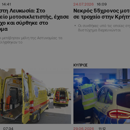
14:41
24.07.2026
16:09
στη Λευκωσία: Στο
Νεκρός 55χρονος μοτ
είο μοτοσικλετιστής, έχασε
σε τροχαίο στην Κρήτ
χο και σύρθηκε στο
Οι συνθήκες υπό τις οποίες σ
ωμα
δυστύχημα διερευνώνται
ο μετέβησαν μέλη της Αστυνομίας τα
ιλήφθηκαν το
ΚΥΠΡΟΣ
6
07:34
29.06.2026
11:12