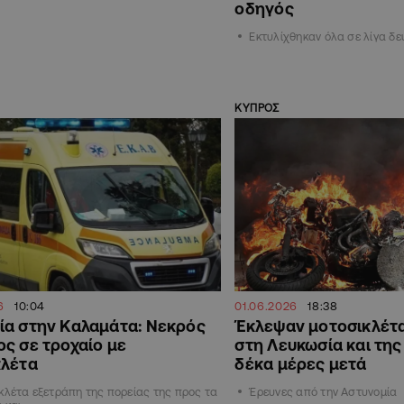
οδηγός
Εκτυλίχθηκαν όλα σε λίγα δ
ΚΥΠΡΟΣ
6
10:04
01.06.2026
18:38
ία στην Καλαμάτα: Νεκρός
Έκλεψαν μοτοσικλέτα
ς σε τροχαίο με
στη Λευκωσία και τη
κλέτα
δέκα μέρες μετά
κλέτα εξετράπη της πορείας της προς τα
Έρευνες από την Αστυνομία