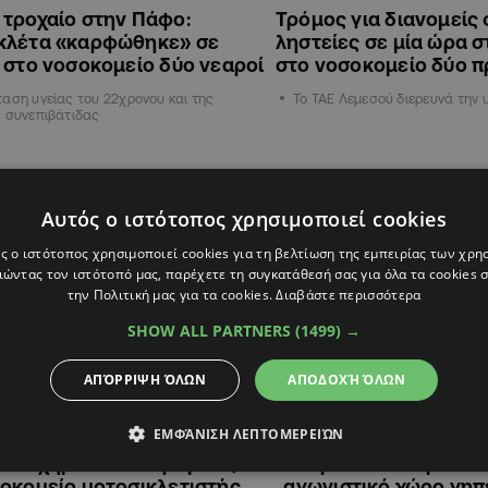
τροχαίο στην Πάφο:
Τρόμος για διανομείς
κλέτα «καρφώθηκε» σε
ληστείες σε μία ώρα σ
 στο νοσοκομείο δύο νεαροί
στο νοσοκομείο δύο 
αση υγείας του 22χρονου και της
Το ΤΑΕ Λεμεσού διερευνά την
 συνεπιβάτιδας
ΚΥΠΡΟΣ
Αυτός ο ιστότοπος χρησιμοποιεί cookies
ς ο ιστότοπος χρησιμοποιεί cookies για τη βελτίωση της εμπειρίας των χρη
ώντας τον ιστότοπό μας, παρέχετε τη συγκατάθεσή σας για όλα τα cookies
την Πολιτική μας για τα cookies.
Διαβάστε περισσότερα
SHOW ALL PARTNERS
(1499) →
ΑΠΌΡΡΙΨΗ ΌΛΩΝ
ΑΠΟΔΟΧΉ ΌΛΩΝ
ΕΜΦΆΝΙΣΗ ΛΕΠΤΟΜΕΡΕΙΏΝ
6
17:53
16.06.2026
08:56
 ατύχημα στον Στρόβολο,
«Λαμπάδιασε» μοτοσ
οκομείο μοτοσικλετιστής
αγωνιστικό χώρο γηπ