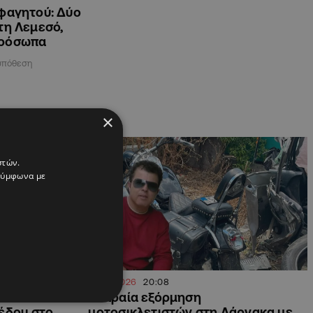
 φαγητού: Δύο
τη Λεμεσό,
πρόσωπα
 υπόθεση
×
ΚΥΠΡΟΣ
στών.
 σύμφωνα με
14.06.2026
20:08
ικλέτα σε
Μοιραία εξόρμηση
έδου στο
μοτοσικλετιστών στη Λάρνακα με