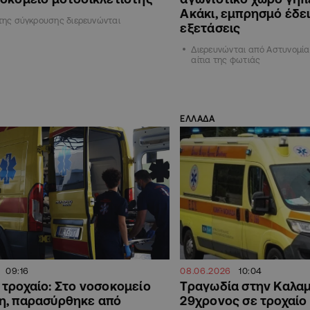
Ακάκι, εμπρησμό έδει
 της σύγκρουσης διερευνώνται
εξετάσεις
Διερευνώνται από Αστυνομία
αίτια της φωτιάς
ΕΛΛΑΔΑ
09:16
08.06.2026
10:04
τροχαίο: Στο νοσοκομείο
Τραγωδία στην Καλα
η, παρασύρθηκε από
29χρονος σε τροχαίο