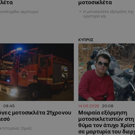
κλέτα
μοτοσικλέτα
ποσκληρίδιο αιμάτωμα
Η μοτοσικλέτα εξετράπη της
αριστερά και
ΚΥΠΡΟΣ
6
08:45
14.06.2026
20:08
όγες μοτοσικλέτα 21χρονου
Μοιραία εξόρμηση
μεσό
μοτοσικλετιστών στη
θύμα τον άτυχο Χρίστ
κτεταμένες ζημιές
σε μαρτυρία του διε