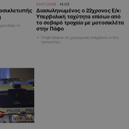
23.07.2026
14:03
οσικλετιστής
Διασωληνωμένος ο 22χρονος Ε/κ:
η
Υπερβολική ταχύτητα «πίσω» από
το σοβαρό τροχαίο με μοτοσικλέτα
ημειώθηκε το
στην Πάφο
Υποβλήθηκαν σε χειρουργική επέμβαση οι δύο
τραυματίες