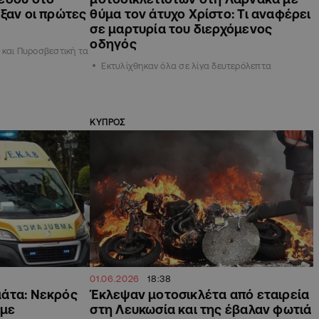
ξαν οι πρώτες
θύμα τον άτυχο Χρίστο: Τι αναφέρει
σε μαρτυρία του διερχόμενος
οδηγός
 και Πυροσβεστική τα
Εκτυλίχθηκαν όλα σε λίγα δευτερόλεπτα
ΚΥΠΡΟΣ
01.06.2026
18:38
μάτα: Νεκρός
Έκλεψαν μοτοσικλέτα από εταιρεία
 με
στη Λευκωσία και της έβαλαν φωτιά