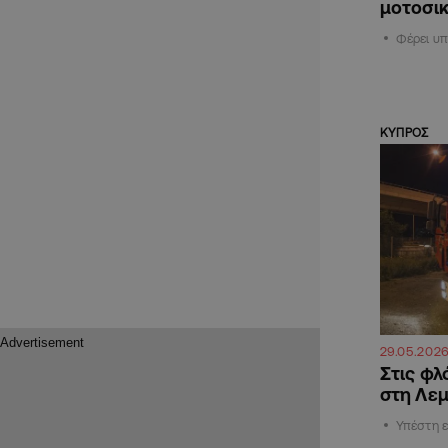
μοτοσι
Φέρει υ
ΚΥΠΡΟΣ
29.05.202
Στις φλ
στη Λε
Υπέστη ε