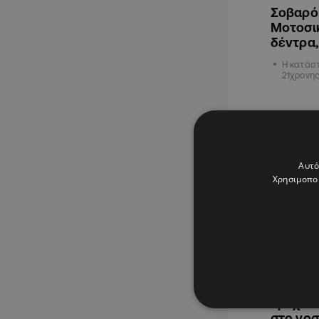
Σοβαρό 
Μοτοσι
δέντρα,
Η κατάστ
21χρονης
ΚΥΠΡΟΣ
Αυτό
Χρησιμοποι
22.06.202
Τροχαίο
στο νοσ