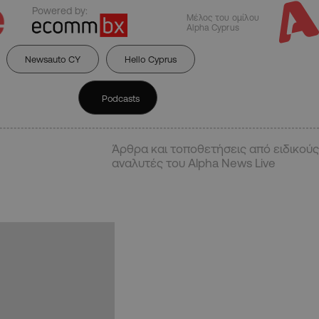
Powered by:
Μέλος του ομίλου
Alpha Cyprus
Newsauto CY
Hello Cyprus
Podcasts
Άρθρα και τοποθετήσεις από ειδικούς
αναλυτές του Alpha News Live