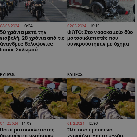
10:24
19:12
08.08.2024
02.03.2024
50 χρόνια μετά την
ΦΩΤΟ: Στο νοσοκομείο δύο
εισβολή, 28 χρόνια από τις
μοτοσικλετιστές που
άνανδρες δολοφονίες
συγκρούστηκαν με όχημα
Ισαάκ-Σολωμού
ΚΥΠΡΟΣ
ΚΥΠΡΟΣ
14:03
12:30
04.12.2024
01.12.2024
Ποιοι μοτοσικλετιστές
Όλα όσα πρέπει να
δικαιούνται αερόσακο
γνωρίζεις για το σχέδιο