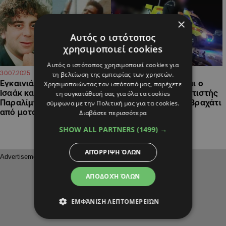
×
Αυτός ο ιστότοπος
χρησιμοποιεί cookies
Αυτός ο ιστότοπος χρησιμοποιεί cookies για
11:08
10:44
30.07.2025
17.07.2025
τη βελτίωση της εμπειρίας των χρηστών.
Εγκαινιάζεται μνημείο για
Κορινθία: Νεκρός και ο
Χρησιμοποιώντας τον ιστότοπό μας, παρέχετε
Ισαάκ και Σολωμού στο
δεύτερος μοτοσικλετιστής
τη συγκατάθεσή σας για όλα τα cookies
Παραλίμνι, μεγάλη πορεία
από το τροχαίο στο Βραχάτι
σύμφωνα με την Πολιτική μας για τα cookies.
από μοτοσικλετιστές
Διαβάστε περισσότερα
SHOW ALL PARTNERS
(1499) →
ΑΠΌΡΡΙΨΗ ΌΛΩΝ
ΑΠΟΔΟΧΉ ΌΛΩΝ
ΕΜΦΆΝΙΣΗ ΛΕΠΤΟΜΕΡΕΙΏΝ