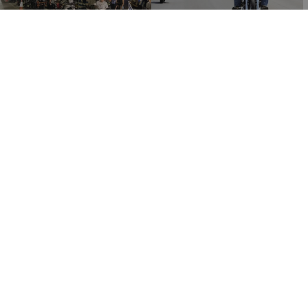
21:20
11:00
05.08.2023
20.07.2023
ΒΙΝΤΕΟ&ΦΩΤΟ: Τίμησαν τη
€319.899 δόθηκαν μέχρι
μνήμη Ισαάκ-Σολωμού στο
στιγμής για αγορά
οδόφραγμα της Δερύνειας
εξοπλισμού
μοτοσικλετιστών
ΚΥΠΡΟΣ
ΚΥΠΡΟΣ
10:20
10:59
26.05.2023
29.03.2023
ΒΙΝΤΕΟ: Μάρσαραν τις
Χωρίς κράνος το 43% των
μοτοσικλέτες τους κι
νεκρών μοτοσικλετιστών
έδωσαν κουράγιο στον
στην Κύπρο κατά το 2021
4χρονο Χαράλαμπο