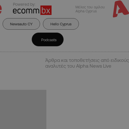
Powered by:
Μέλος του ομίλου
Alpha Cyprus
Newsauto CY
Hello Cyprus
Podcasts
Άρθρα και τοποθετήσεις από ειδικούς
αναλυτές του Alpha News Live