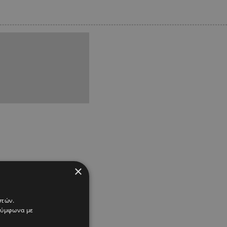
×
στών.
 σύμφωνα με