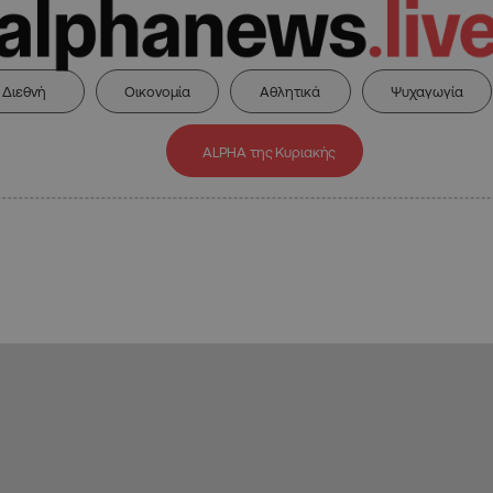
Διεθνή
Οικονομία
Αθλητικά
Ψυχαγωγία
ALPHA της Κυριακής