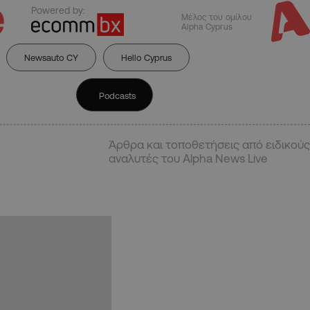
Powered by:
Μέλος του ομίλου
Alpha Cyprus
Newsauto CY
Hello Cyprus
Podcasts
Άρθρα και τοποθετήσεις από ειδικούς
αναλυτές του Alpha News Live