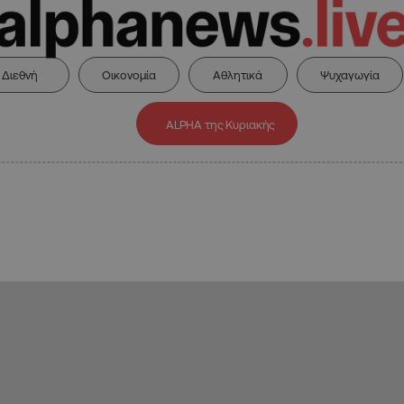
Διεθνή
Οικονομία
Αθλητικά
Ψυχαγωγία
ALPHA της Κυριακής