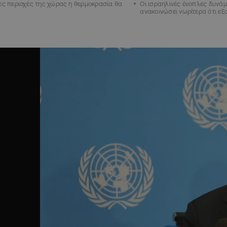
ες περιοχές της χώρας η θερμοκρασία θα
Οι ισραηλινές ένοπλες δυνάμ
ς
ανακοινώσει νωρίτερα ότι ε