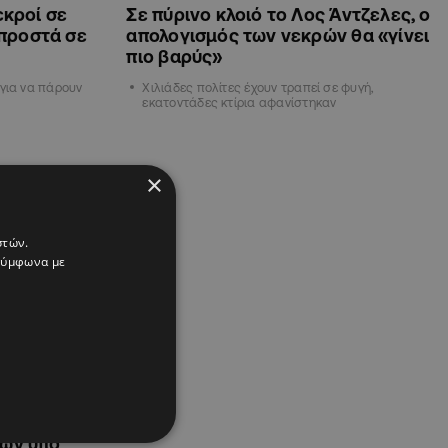
εκροί σε
Σε πύρινο κλοιό το Λος Άντζελες, ο
προστά σε
απολογισμός των νεκρών θα «γίνει
πιο βαρύς»
για να πάρουν
Χιλιάδες πολίτες έχουν τραπεί σε φυγή,
εκατοντάδες κτίρια αφανίστηκαν
×
στών.
 σύμφωνα με
 τον χρόνο
των υπό