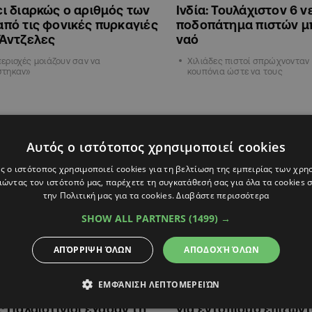
ι διαρκώς ο αριθμός των
Ινδία: Τουλάχιστον 6 ν
πό τις φονικές πυρκαγιές
ποδοπάτημα πιστών μ
 Άντζελες
ναό
εριοχές μοιάζουν σαν να
Χιλιάδες πιστοί σπρώχνονταν 
στηκαν»
κουπόνια ώστε να τους
ΔΙΕΘΝΗ
Αυτός ο ιστότοπος χρησιμοποιεί cookies
ς ο ιστότοπος χρησιμοποιεί cookies για τη βελτίωση της εμπειρίας των χρη
ώντας τον ιστότοπό μας, παρέχετε τη συγκατάθεσή σας για όλα τα cookies
την Πολιτική μας για τα cookies.
Διαβάστε περισσότερα
SHOW ALL PARTNERS
(1499) →
ΑΠΌΡΡΙΨΗ ΌΛΩΝ
ΑΠΟΔΟΧΉ ΌΛΩΝ
07:17
08.01.2025
09:57
ΕΜΦΆΝΙΣΗ ΛΕΠΤΟΜΕΡΕΙΏΝ
ταμάτητο το αίμα στη Γάζα,
Θιβέτ: Δίνουν μάχη με
 Παλαιστίνιοι έχασαν τη
για εντοπισμό επιζών