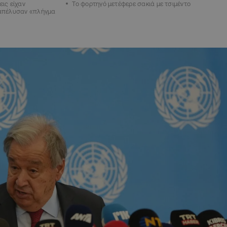
εις είχαν
Το φορτηγό μετέφερε σακιά με τσιμέντο
ξαπέλυσαν «πλήγμα