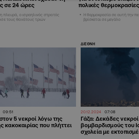
ς σε 24 ώρες
πολικές θερμοκρασίε
η πλευρά, ο ισραηλινός στρατός
Η θερμοκρασία σε αυτή την πε
ωσε τους θανάτους τριών
βρίσκεται σε μεγάλο
ΔΙΕΘΝΗ
09:51
20.12.2024
07:08
στον 5 νεκροί λόγω της
Γάζα: Δεκάδες νεκροί
 κακοκαιρίας που πλήττει
βομβαρδισμούς του Ι
σχολεία με εκτοπισμ