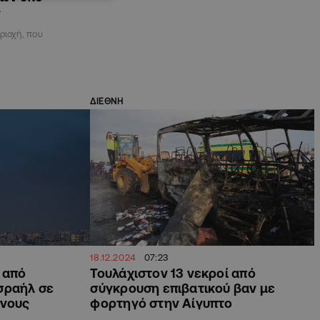
ς
ριοχή, που
ΔΙΕΘΝΗ
18.12.2024
07:23
 από
Τουλάχιστον 13 νεκροί από
σραήλ σε
σύγκρουση επιβατικού βαν με
ένους
φορτηγό στην Αίγυπτο