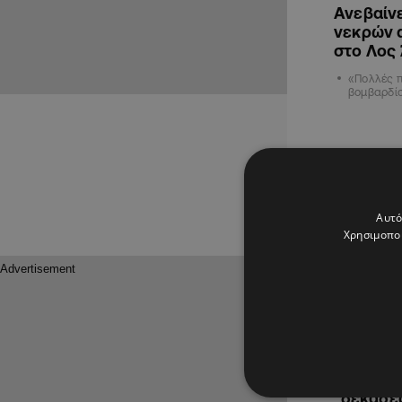
Ανεβαίνε
νεκρών α
στο Λος
«Πολλές π
βομβαρδί
ΔΙΕΘΝΗ
Αυτό
Χρησιμοποι
09.01.2025
Ρέει ασ
δεκάδες