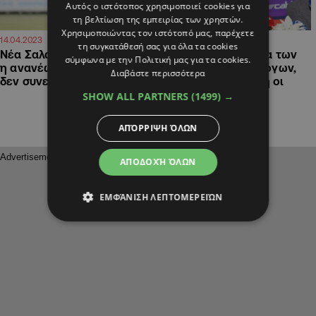
Αυτός ο ιστότοπος χρησιμοποιεί cookies για
τη βελτίωση της εμπειρίας των χρηστών.
Χρησιμοποιώντας τον ιστότοπό μας, παρέχετε
11:55
11:30
14.04.2023
26.01.2023
τη συγκατάθεσή σας για όλα τα cookies
Νέα Σαλαμίνα: Στον «πάγο»
Σάντης: «Είναι η ώρα των
σύμφωνα με την Πολιτική μας για τα cookies.
η ανανέωση Πουρσαϊτίδη,
έργων και όχι των λόγων,
Διαβάστε περισσότερα
δεν συνεχίζει το Δ.Σ.
Κύπελλο και Ευρώπη οι
στόχοι»
SHOW ALL PARTNERS
(1499) →
ΑΠΌΡΡΙΨΗ ΌΛΩΝ
ΑΠΟΔΟΧΉ ΌΛΩΝ
ΕΜΦΆΝΙΣΗ ΛΕΠΤΟΜΕΡΕΙΏΝ