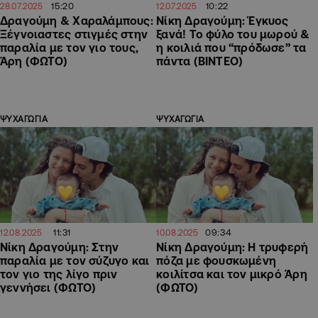
15:20
10:22
28.07.2025
12.07.2025
Δραγούμη & Χαραλάμπους:
Νίκη Δραγούμη: Έγκυος
Ξέγνοιαστες στιγμές στην
ξανά! Το φύλο του μωρού &
παραλία με τον γιο τους,
η κοιλιά που “πρόδωσε” τα
Άρη (ΦΩΤΟ)
πάντα (ΒΙΝΤΕΟ)
ΨΥΧΑΓΩΓΙΑ
ΨΥΧΑΓΩΓΙΑ
11:31
09:34
12.08.2025
10.08.2025
Νίκη Δραγούμη: Στην
Νίκη Δραγούμη: Η τρυφερή
παραλία με τον σύζυγο και
πόζα με φουσκωμένη
τον γιο της λίγο πριν
κοιλίτσα και τον μικρό Άρη
γεννήσει (ΦΩΤΟ)
(ΦΩΤΟ)