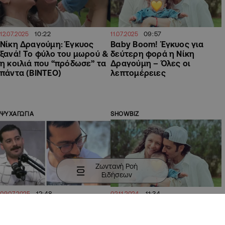
10:22
09:57
12.07.2025
11.07.2025
Νίκη Δραγούμη: Έγκυος
Βαby Boom! Έγκυος για
ξανά! Το φύλο του μωρού &
δεύτερη φορά η Νίκη
η κοιλιά που “πρόδωσε” τα
Δραγούμη – Όλες οι
πάντα (ΒΙΝΤΕΟ)
λεπτομέρειες
ΨΥΧΑΓΩΓΙΑ
SHOWBIZ
Ζωντανή Ροή
Ειδήσεων
12:48
11:34
09.07.2025
02.11.2024
Βασίλης Χαραλάμπους:
Δραγούμη – Χαραλάμπους:
Συνόδευσε τον μικρό Άρη
Η super cute φωτογράφιση
στον παιδικό σταθμό!
του γιου τους που έγινε