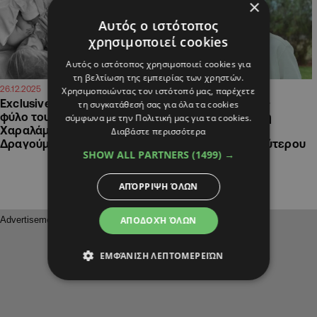
×
Αυτός ο ιστότοπος
χρησιμοποιεί cookies
Αυτός ο ιστότοπος χρησιμοποιεί cookies για
τη βελτίωση της εμπειρίας των χρηστών.
11:28
11:14
26.12.2025
25.12.2025
Χρησιμοποιώντας τον ιστότοπό μας, παρέχετε
Exclusive: Αυτό είναι το
Baby Boom! Βασίλης
τη συγκατάθεσή σας για όλα τα cookies
φύλο του μωρού του Βασίλη
Χαραλάμπους – Νίκη
σύμφωνα με την Πολιτική μας για τα cookies.
Χαραλάμπους και της Νίκης
Δραγούμη: Η πρώτη
Διαβάστε περισσότερα
Δραγούμη
φωτογραφία του δεύτερου
SHOW ALL PARTNERS
(1499) →
παιδιού τους
ΑΠΌΡΡΙΨΗ ΌΛΩΝ
ΑΠΟΔΟΧΉ ΌΛΩΝ
ΕΜΦΆΝΙΣΗ ΛΕΠΤΟΜΕΡΕΙΏΝ