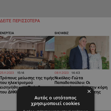
ΔΕΙΤΕ ΠΕΡΙΣΣΟΤΕΡΑ
ΕΝΕΡΓΕΙΑ
SHOWBIZ
15:14
14:43
25.11.2023
08.11.2023
Τρόπους μείωσης της τιμής
Νικόλας-Γιώτα
του ηλεκτρισμού
Παπαδοπούλου: Οι
εισηγήθηκε ο Πρόεδρος
τρυφερές ευχές στην κόρη
×
του ΔΗΚΟ
τους για την γιορτή της
Αυτός ο ιστότοπος
χρησιμοποιεί cookies