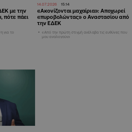
14.07.2026
15:14
ΔΕΚ με την
«Ακονίζονται μαχαίρια»: Αποχωρεί
, πότε πάει
«πυροβολώντας» ο Αναστασίου από
την ΕΔΕΚ
η για το
«Από την πρώτη στιγμή ανέλαβα τις ευθύνες που
μου αναλογούν»