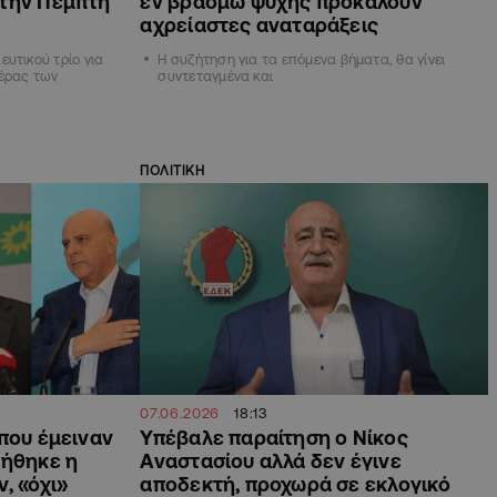
 την Πέμπτη
εν βρασμώ ψυχής προκαλούν
αχρείαστες αναταράξεις
υτικού τρίο για
Η συζήτηση για τα επόμενα βήματα, θα γίνει
έρας των
συντεταγμένα και
ΠΟΛΙΤΙΚΗ
07.06.2026
18:13
που έμειναν
Υπέβαλε παραίτηση ο Νίκος
τήθηκε η
Αναστασίου αλλά δεν έγινε
, «όχι»
αποδεκτή, προχωρά σε εκλογικό