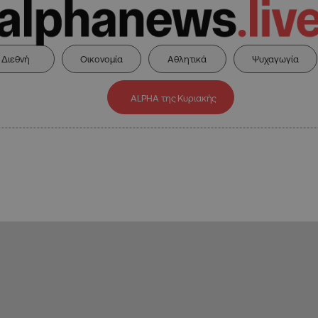
Διεθνή
Οικονομία
Αθλητικά
Ψυχαγωγία
ALPHA της Κυριακής