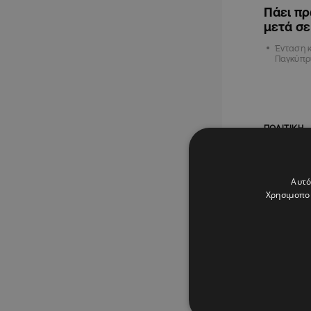
Πάει πρ
μετά σε
Ένταση κ
Παγκύπρι
ΠΟΛΙΤΙΚΗ
Αυτό
Χρησιμοποι
08.06.202
Παπαδο
να συζη