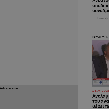
Αναστασ
αποδεκτ
συνέδρι
Τι αποφά
ΒΟΥΛΕΥΤΙΚ
24.05.202
Αναλαμβ
του ανα
θέσει π