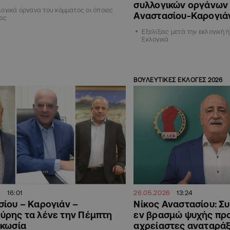
συλλογικών οργάνων
ογικά όργανα του κόμματος οι όποιες
Αναστασίου-Καρογιά
ις
Εξελίξεις μετά την εκλογική ή
Εκλογικά
ΒΟΥΛΕΥΤΙΚΕΣ ΕΚΛΟΓΕΣ 2026
6
16:01
26.05.2026
13:24
ίου – Καρογιάν –
Νίκος Αναστασίου: 
ύρης τα λένε την Πέμπτη
εν βρασμώ ψυχής πρ
υκωσία
αχρείαστες αναταράξ