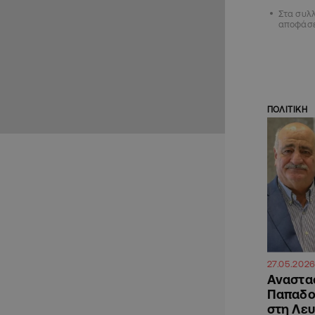
Στα συλλ
αποφάσε
ΠΟΛΙΤΙΚΗ
27.05.202
Αναστασ
Παπαδο
στη Λε