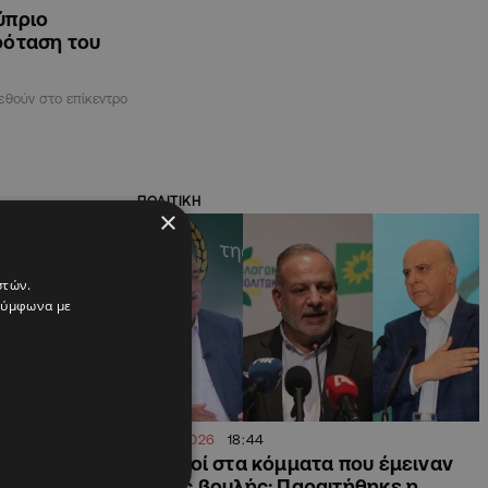
ύπριο
ρόταση του
εθούν στο επίκεντρο
ΠΟΛΙΤΙΚΗ
×
στών.
 σύμφωνα με
07.06.2026
18:44
 πράγματα για
Τριγμοί στα κόμματα που έμειναν
ρριψαν
εκτός βουλής: Παραιτήθηκε η