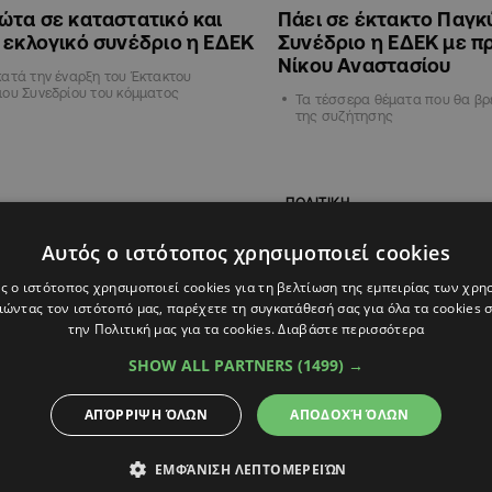
ώτα σε καταστατικό και
Πάει σε έκτακτο Παγκ
 εκλογικό συνέδριο η ΕΔΕΚ
Συνέδριο η ΕΔΕΚ με π
Νίκου Αναστασίου
ατά την έναρξη του Έκτακτου
ου Συνεδρίου του κόμματος
Τα τέσσερα θέματα που θα βρ
της συζήτησης
ΠΟΛΙΤΙΚΗ
Αυτός ο ιστότοπος χρησιμοποιεί cookies
ς ο ιστότοπος χρησιμοποιεί cookies για τη βελτίωση της εμπειρίας των χρη
ώντας τον ιστότοπό μας, παρέχετε τη συγκατάθεσή σας για όλα τα cookies
την Πολιτική μας για τα cookies.
Διαβάστε περισσότερα
SHOW ALL PARTNERS
(1499) →
ΑΠΌΡΡΙΨΗ ΌΛΩΝ
ΑΠΟΔΟΧΉ ΌΛΩΝ
6
12:52
08.06.2026
10:00
ύρης-Αναστασίου: Έτοιμοι
«Δεν είναι εύκολα τα
ΕΜΦΆΝΙΣΗ ΛΕΠΤΟΜΕΡΕΙΏΝ
τήσουν για συνεργασία, όχι
την ΕΔΕΚ»: Γιατί απέ