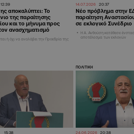
12:39
14.07.2026
20:37
ης αποκαλύπτει: Το
Νέο πρόβλημα στην Ε
νιο της παραίτησης
παραίτηση Αναστασίου
ίου και το μήνυμα προς
σε εκλογικό Συνέδριο
 τον ανασχηματισμό
Η Α. Ανθούση κατέθεσε ένστασ
αποτέλεσμα των εκλογών
ται ή όχι να αναλάβει την Προεδρία της
ΠΟΛΙΤΙΚΗ
6
15:38
24.06.2026
20:38