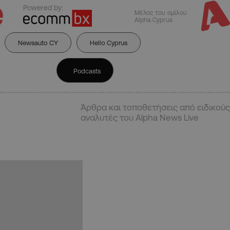
Powered by:
Μέλος του ομίλου
Alpha Cyprus
Newsauto CY
Hello Cyprus
Podcasts
Άρθρα και τοποθετήσεις από ειδικούς
αναλυτές του Alpha News Live