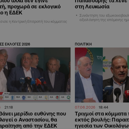
ίου αλλά δεν έγινε
Παπαδούρης τα λένε
ή, προχωρά σε εκλογικό
στη Λευκωσία
ο η ΕΔΕΚ
Συνάντηση του εξωκοινοβουλε
αξιολόγηση της επόμενης ημ
σισε η Κεντρική Επιτροπή του κόμματος
ΕΣ ΕΚΛΟΓΕΣ 2026
ΠΟΛΙΤΙΚΗ
6
21:18
07.06.2026
18:44
άνει μερίδιο ευθύνης που
Τριγμοί στα κόμματα 
λογεί ο Αναστασίου, θα
εκτός βουλής: Παραι
αραίτηση από την ΕΔΕΚ
ηγεσία των Οικολόγων