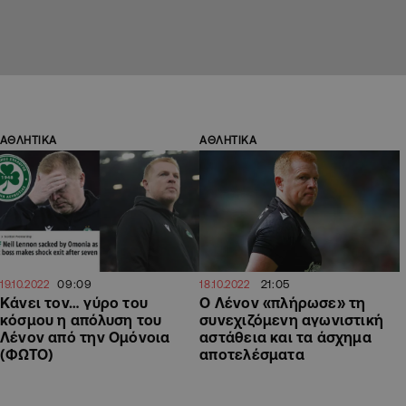
ΑΘΛΗΤΙΚΑ
ΑΘΛΗΤΙΚΑ
09:09
21:05
19.10.2022
18.10.2022
Κάνει τον… γύρο του
Ο Λένον «πλήρωσε» τη
κόσμου η απόλυση του
συνεχιζόμενη αγωνιστική
Λένον από την Ομόνοια
αστάθεια και τα άσχημα
(ΦΩΤΟ)
αποτελέσματα