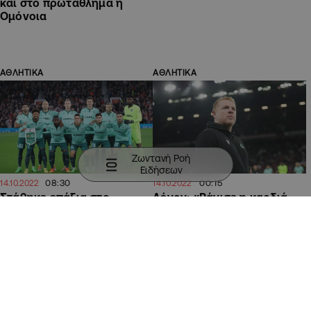
και στο πρωτάθλημα η
Ομόνοια
ΑΘΛΗΤΙΚΑ
ΑΘΛΗΤΙΚΑ
Ζωντανή Ροή
Ειδήσεων
08:30
00:15
14.10.2022
14.10.2022
Στάθηκε επάξια στο
Λένον: «Ράγισε η καρδιά
Μάντσεστερ και βλέπει με
μου με το γκολ,
αισιοδοξία τη συνέχεια η
πλησιάσαμε στη δόξα»
Ομόνοια
(ΒΙΝΤΕΟ)
ΑΘΛΗΤΙΚΑ
ΑΘΛΗΤΙΚΑ