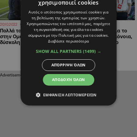
χρησιμοποιεί cookies
Αυτός ο ιστότοπος χρησιμοποιεί cookies για
τη βελτίωση της εμπειρίας των χρηστών.
Χρησιμοποιώντας τον ιστότοπό μας, παρέχετε
09:55
11:00
20.10.2022
19.10.2022
τη συγκατάθεσή σας για όλα τα cookies
Πολλά τα ανοικτά… μέτωπα
Μέχρι το Σάββατο για το
σύμφωνα με την Πολιτική μας για τα cookies.
στην Ομόνοια, όμως έπεται
νέο προπονητή η Ομόνοια,
Διαβάστε περισσότερα
δύσκολη έξοδος στην Πάφο
επιστρέφει το 2023 ο
Φαμπιάνο
SHOW ALL PARTNERS
(1499) →
ΑΠΌΡΡΙΨΗ ΌΛΩΝ
ΑΠΟΔΟΧΉ ΌΛΩΝ
ΕΜΦΆΝΙΣΗ ΛΕΠΤΟΜΕΡΕΙΏΝ