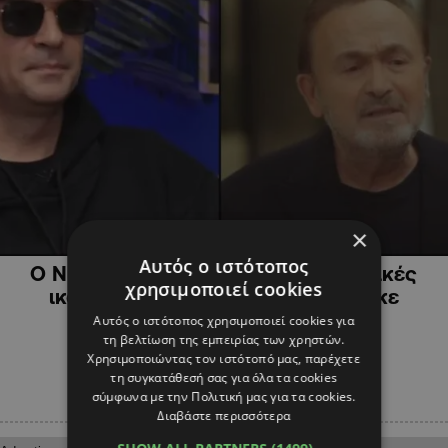
×
ΨΥΧΑΓΩΓΙΑ
Αυτός ο ιστότοπος
O Nίνο αποκαλύπτει τις… μεταφυσικές
χρησιμοποιεί cookies
ικανότητες του Γονίδη – Τον βρήκε
μυρίζοντας καπνό
Αυτός ο ιστότοπος χρησιμοποιεί cookies για
τη βελτίωση της εμπειρίας των χρηστών.
Χρησιμοποιώντας τον ιστότοπό μας, παρέχετε
τη συγκατάθεσή σας για όλα τα cookies
σύμφωνα με την Πολιτική μας για τα cookies.
Διαβάστε περισσότερα