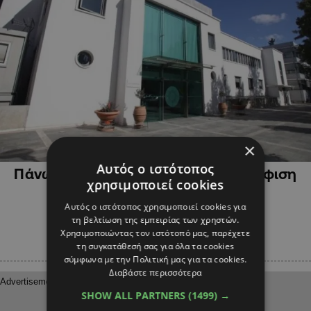
×
ΠΟΛΙΤΙΚΗ
Αυτός ο ιστότοπος
Πάνω από 100 νομοσχέδια προς ψήφιση
χρησιμοποιεί cookies
στη τελευταία Ολομέλεια
Αυτός ο ιστότοπος χρησιμοποιεί cookies για
τη βελτίωση της εμπειρίας των χρηστών.
Χρησιμοποιώντας τον ιστότοπό μας, παρέχετε
τη συγκατάθεσή σας για όλα τα cookies
σύμφωνα με την Πολιτική μας για τα cookies.
Διαβάστε περισσότερα
SHOW ALL PARTNERS
(1499) →