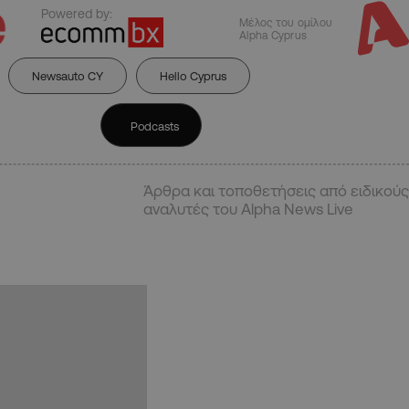
Powered by:
Μέλος του ομίλου
Alpha Cyprus
Newsauto CY
Hello Cyprus
Podcasts
Άρθρα και τοποθετήσεις από ειδικούς
αναλυτές του Alpha News Live