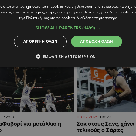
e Βαλαντσιούνας-Σάριτς
«Ο Σάριτς απέρριψε τη
ς ο ιστότοπος χρησιμοποιεί cookies για τη βελτίωση της εμπειρίας των χρη
α ολοκληρωθεί αυτό το
έχει συμφωνήσει προφ
ώντας τον ιστότοπό μας, παρέχετε τη συγκατάθεσή σας για όλα τα cookies
κύριακο»
Dubai BC»
την Πολιτική μας για τα cookies.
Διαβάστε περισσότερα
πυλών η επισημοποίηση
Αρκετά δημοσιεύματα για το 
SHOW ALL PARTNERS
(1499) →
ΑΠΌΡΡΙΨΗ ΌΛΩΝ
ΑΠΟΔΟΧΉ ΌΛΩΝ
ΑΘΛΗΤΙΚΑ
ΕΜΦΆΝΙΣΗ ΛΕΠΤΟΜΕΡΕΙΏΝ
2
12:23
08.07.2021
09:26
 «Φαβορί για μετάλλιο η
Σοκ στους Σανς, χάνει
»
τελικούς ο Σάριτς