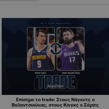
ΑΘΛΗΤΙΚΑ
Eπίσημο το trade: Στους Νάγκετς ο
Βαλαντσιούνας, στους Κινγκς ο Σάριτς