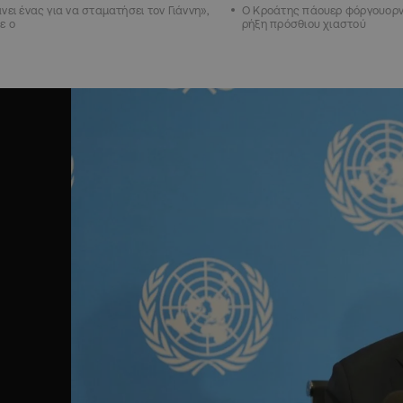
νει ένας για να σταματήσει τον Γιάννη»,
Ο Κροάτης πάουερ φόργουορν
ε ο
ρήξη πρόσθιου χιαστού