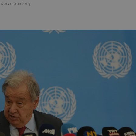
τ/σέντερ υπέστη