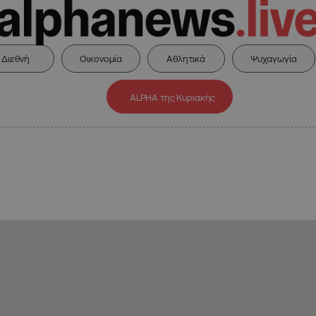
Διεθνή
Οικονομία
Αθλητικά
Ψυχαγωγία
ALPHA της Κυριακής