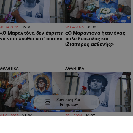
15:39
09:59
30.04.2025
25.04.2025
«Ο Μαραντόνα δεν έπρεπε
«Ο Μαραντόνα ήταν ένας
να νοσηλευθεί κατ’ οίκον»
πολύ δύσκολος και
ιδιαίτερος ασθενής»
ΑΘΛΗΤΙΚΑ
ΑΘΛΗΤΙΚΑ
Ζωντανή Ροή
Ειδήσεων
08:30
10:27
03.04.2025
25.11.2024
«Καθαρός» από αλκοόλ ή
Ντιέγκο Μαραντόνα:
ναρκωτικές ουσίες τη μέρα
Τέσσερα χρόνια χωρίς τον