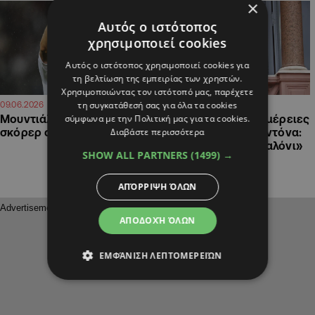
×
Αυτός ο ιστότοπος
χρησιμοποιεί cookies
Αυτός ο ιστότοπος χρησιμοποιεί cookies για
τη βελτίωση της εμπειρίας των χρηστών.
Χρησιμοποιώντας τον ιστότοπό μας, παρέχετε
τη συγκατάθεσή σας για όλα τα cookies
14:24
10:41
09.06.2026
24.04.2026
σύμφωνα με την Πολιτική μας για τα cookies.
Μουντιάλ: Οι πρώτοι
Σοκαριστικές λεπτομέρειες
Διαβάστε περισσότερα
σκόρερ στην ιστορία
για τον νεκρό Μαραντόνα:
«Πρησμένος σαν μπαλόνι»
SHOW ALL PARTNERS
(1499) →
ΑΠΌΡΡΙΨΗ ΌΛΩΝ
ΑΠΟΔΟΧΉ ΌΛΩΝ
ΕΜΦΆΝΙΣΗ ΛΕΠΤΟΜΕΡΕΙΏΝ