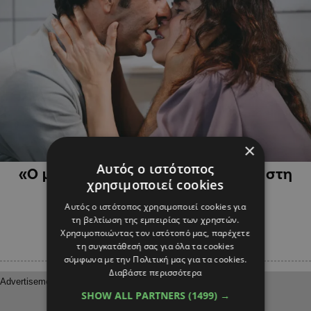
×
ΠΟΛΙΤΙΣΜΟΣ
Αυτός ο ιστότοπος
«Ο μικρός Έγιολφ» κάνει πρεμιέρα στη
χρησιμοποιεί cookies
Νέα Σκηνή ΘΟΚ
Αυτός ο ιστότοπος χρησιμοποιεί cookies για
τη βελτίωση της εμπειρίας των χρηστών.
Χρησιμοποιώντας τον ιστότοπό μας, παρέχετε
τη συγκατάθεσή σας για όλα τα cookies
σύμφωνα με την Πολιτική μας για τα cookies.
Διαβάστε περισσότερα
SHOW ALL PARTNERS
(1499) →