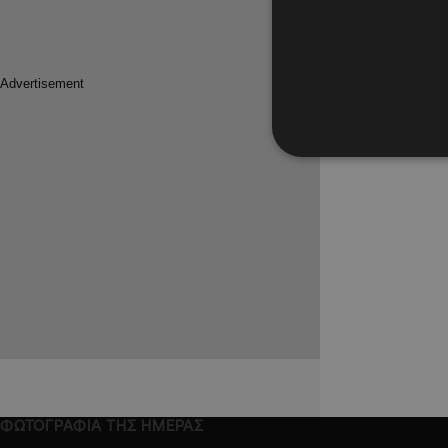
02.11.2023
Οδυσσέας
τη γένν
Αιγαίου 
Ποια η σχ
ποίημα, τ
ΦΩΤΟΓΡΑΦΙΑ ΤΗΣ ΗΜΕΡΑΣ