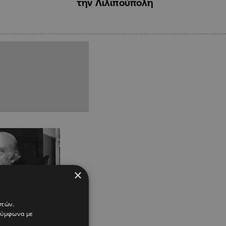
την Λιλιπούπολη
×
στών.
 σύμφωνα με