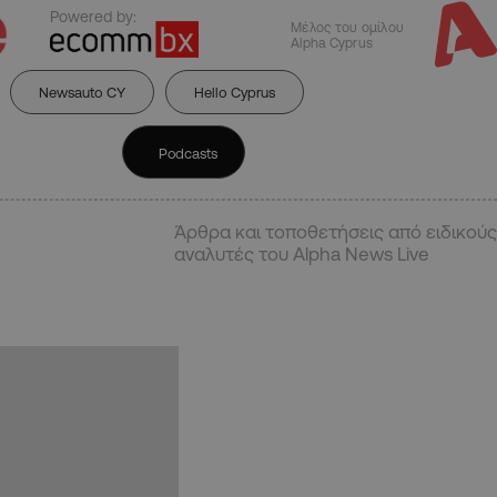
Powered by:
Μέλος του ομίλου
Alpha Cyprus
Newsauto CY
Hello Cyprus
Podcasts
Άρθρα και τοποθετήσεις από ειδικούς
αναλυτές του Alpha News Live