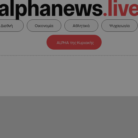
Διεθνή
Οικονομία
Αθλητικά
Ψυχαγωγία
ALPHA της Κυριακής