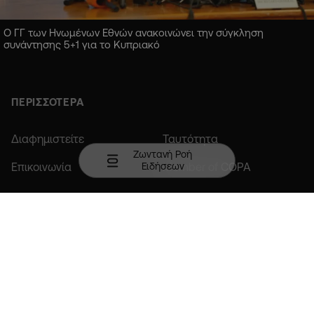
Ο ΓΓ των Ηνωμένων Εθνών ανακοινώνει την σύγκληση
συνάντησης 5+1 για το Κυπριακό
ΠΕΡΙΣΣΟΤΕΡΑ
Διαφημιστείτε
Ταυτότητα
Ζωντανή Ροή
Ειδήσεων
Επικοινωνία
Member of COPA
Κατεβάστε την εφαρμογή σε Android ή iOS.