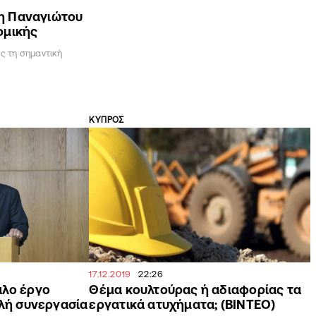
η Παναγιώτου
ομικής
ς τη σημαντική
ΚΥΠΡΟΣ
17.12.2019
22:26
άλο έργο
Θέμα κουλτούρας ή αδιαφορίας τα
αλή συνεργασία
εργατικά ατυχήματα; (ΒΙΝΤΕΟ)