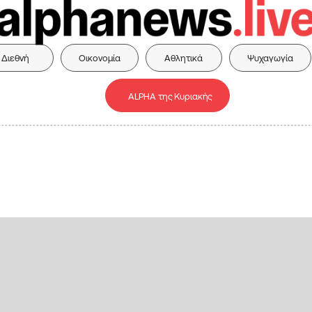
Διεθνή
Οικονομία
Αθλητικά
Ψυχαγωγία
ALPHA της Κυριακής