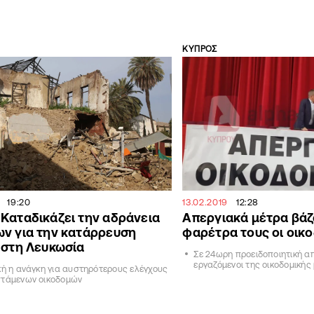
ΚΥΠΡΟΣ
19:20
13.02.2019
12:28
Καταδικάζει την αδράνεια
Απεργιακά μέτρα βάζ
ν για την κατάρρευση
φαρέτρα τους οι οικ
 στη Λευκωσία
Σε 24ωρη προειδοποιητική απ
εργαζόμενοι της οικοδομικής
κή η ανάγκη για αυστηρότερους ελέγχους
στάμενων οικοδομών