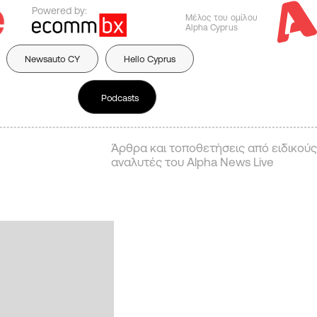
Powered by:
Μέλος του ομίλου
Alpha Cyprus
Newsauto CY
Hello Cyprus
Podcasts
Άρθρα και τοποθετήσεις από ειδικούς
αναλυτές του Alpha News Live