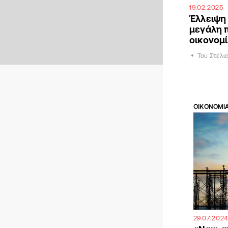
19.02.2025
Έλλειψη 
μεγάλη 
οικονομ
Του Στέλι
ΟΙΚΟΝΟΜΙ
29.07.202