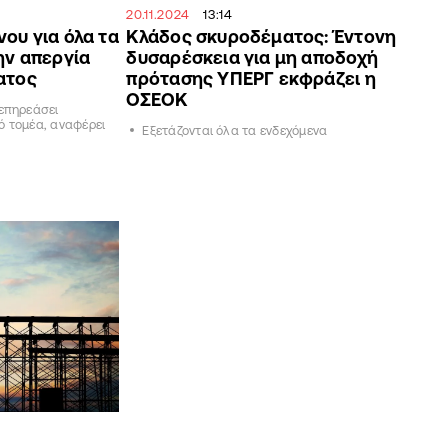
20.11.2024
13:14
ου για όλα τα
Κλάδος σκυροδέματος: Έντονη
ην απεργία
δυσαρέσκεια για μη αποδοχή
ατος
πρότασης ΥΠΕΡΓ εκφράζει η
ΟΣΕΟΚ
 επηρεάσει
ό τομέα, αναφέρει
Εξετάζονται όλα τα ενδεχόμενα