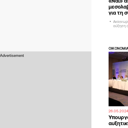
«Ναι» 
μεσολα
για τη 
Αναγνωρί
αύξηση σ
ΟΙΚΟΝΟΜΙ
26.05.202
Υπουργ
αυξητικ