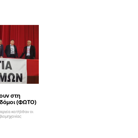
ουν στη
οδόμοι (ΦΩΤΟ)
εργία κατήλθαν οι
 βιομηχανίας