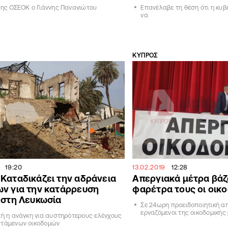
της ΟΣΕΟΚ ο Γιάννης Παναγιώτου
Επανέλαβε τη θέση ότι η κυβ
να
ΚΥΠΡΟΣ
19:20
13.02.2019
12:28
Καταδικάζει την αδράνεια
Απεργιακά μέτρα βάζ
ν για την κατάρρευση
φαρέτρα τους οι οικ
 στη Λευκωσία
Σε 24ωρη προειδοποιητική απ
εργαζόμενοι της οικοδομικής
κή η ανάγκη για αυστηρότερους ελέγχους
στάμενων οικοδομών