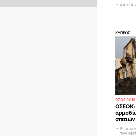
Στην ΓΣ 
ΚΥΠΡΟΣ
07.03.2019
ΟΣΕΟΚ: 
αρμοδίω
σπιτιών
Επιτακτι
των υφι