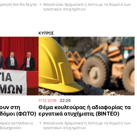
έρνηση δεν θα δεχτεί
Μεγαλώνει δραματικά η λίστα με τα θύματα των
εργατικών ατυχημάτων
ΚΥΠΡΟΣ
17.12.2019
22:26
ουν στη
Θέμα κουλτούρας ή αδιαφορίας τα
οδόμοι (ΦΩΤΟ)
εργατικά ατυχήματα; (ΒΙΝΤΕΟ)
εργία κατήλθαν οι
Μεγαλώνει δραματικά η λίστα με τα θύματα των
 βιομηχανίας
εργατικών ατυχημάτων