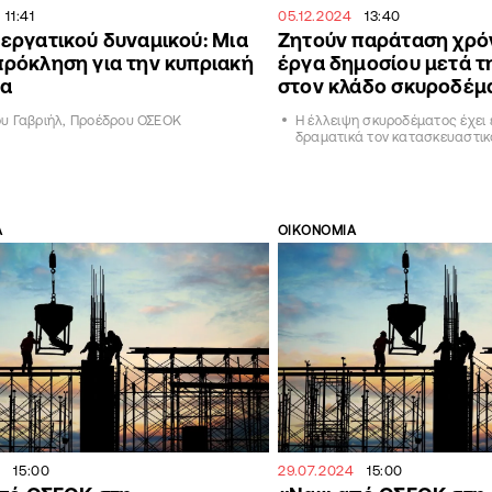
11:41
05.12.2024
13:40
εργατικού δυναμικού: Μια
Ζητούν παράταση χρόν
πρόκληση για την κυπριακή
έργα δημοσίου μετά τ
ία
στον κλάδο σκυροδέμ
ου Γαβριήλ, Προέδρου ΟΣΕΟΚ
Η έλλειψη σκυροδέματος έχει
δραματικά τον κατασκευαστικ
Α
ΟΙΚΟΝΟΜΙΑ
4
15:00
29.07.2024
15:00