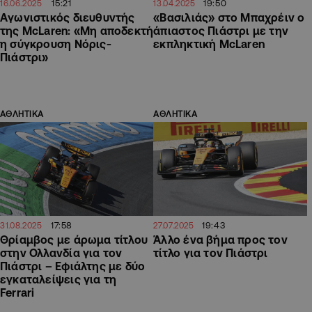
15:21
19:50
16.06.2025
13.04.2025
Aγωνιστικός διευθυντής
«Βασιλιάς» στο Μπαχρέιν ο
της McLaren: «Μη αποδεκτή
άπιαστος Πιάστρι με την
η σύγκρουση Νόρις-
εκπληκτική McLaren
Πιάστρι»
ΑΘΛΗΤΙΚΑ
ΑΘΛΗΤΙΚΑ
17:58
19:43
31.08.2025
27.07.2025
Θρίαμβος με άρωμα τίτλου
Άλλο ένα βήμα προς τον
στην Ολλανδία για τον
τίτλο για τον Πιάστρι
Πιάστρι – Εφιάλτης με δύο
εγκαταλείψεις για τη
Ferrari