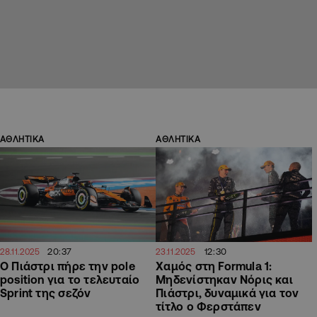
ΑΘΛΗΤΙΚΑ
ΑΘΛΗΤΙΚΑ
20:37
12:30
28.11.2025
23.11.2025
Ο Πιάστρι πήρε την pole
Χαμός στη Formula 1:
position για το τελευταίο
Μηδενίστηκαν Νόρις και
Sprint της σεζόν
Πιάστρι, δυναμικά για τον
τίτλο ο Φερστάπεν