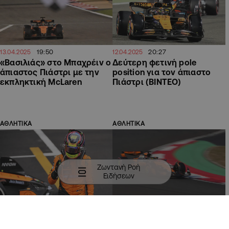
19:50
20:27
13.04.2025
12.04.2025
«Βασιλιάς» στο Μπαχρέιν ο
Δεύτερη φετινή pole
άπιαστος Πιάστρι με την
position για τον άπιαστο
εκπληκτική McLaren
Πιάστρι (ΒΙΝΤΕΟ)
ΑΘΛΗΤΙΚΑ
ΑΘΛΗΤΙΚΑ
Ζωντανή Ροή
Ειδήσεων
10:45
10:45
23.03.2025
22.03.2025
Θρίαμβος Πιάστρι και
Έσπασε τα κοντέρ ο
McLaren στην Κίνα
Πιάστρι στην παρθενική