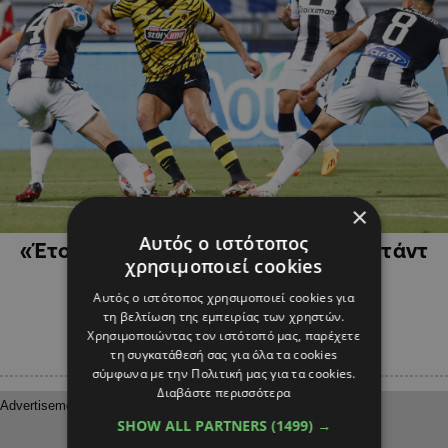
×
ΑΘΛΗΤΙΚΑ
Αυτός ο ιστότοπος
«Έτοιμος να υπογράψει με την Ουιντάντ
χρησιμοποιεί cookies
Καζαμπλάνκα ο Άμραμπατ»
Αυτός ο ιστότοπος χρησιμοποιεί cookies για
τη βελτίωση της εμπειρίας των χρηστών.
Χρησιμοποιώντας τον ιστότοπό μας, παρέχετε
τη συγκατάθεσή σας για όλα τα cookies
σύμφωνα με την Πολιτική μας για τα cookies.
Διαβάστε περισσότερα
SHOW ALL PARTNERS
(1499) →