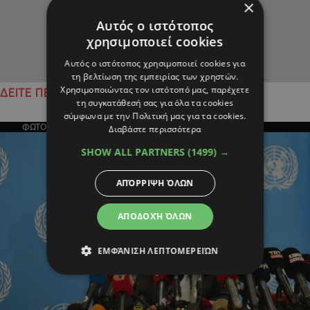
×
Αυτός ο ιστότοπος
χρησιμοποιεί cookies
Αυτός ο ιστότοπος χρησιμοποιεί cookies για
τη βελτίωση της εμπειρίας των χρηστών.
Χρησιμοποιώντας τον ιστότοπό μας, παρέχετε
ΔΕΙΤΕ ΠΕΡΙΣΣΟΤΕΡΑ
τη συγκατάθεσή σας για όλα τα cookies
σύμφωνα με την Πολιτική μας για τα cookies.
ΦΩΤΟΓΡΑΦΙΑ ΤΗΣ ΗΜΕΡΑΣ
Διαβάστε περισσότερα
SHOW ALL PARTNERS
(1499) →
ΑΠΌΡΡΙΨΗ ΌΛΩΝ
ΑΠΟΔΟΧΉ ΌΛΩΝ
ΕΜΦΆΝΙΣΗ ΛΕΠΤΟΜΕΡΕΙΏΝ