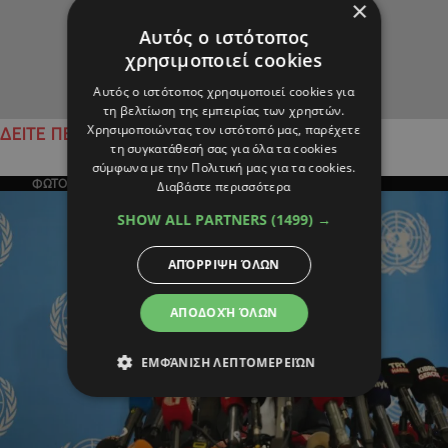
×
Αυτός ο ιστότοπος
χρησιμοποιεί cookies
Αυτός ο ιστότοπος χρησιμοποιεί cookies για
τη βελτίωση της εμπειρίας των χρηστών.
Χρησιμοποιώντας τον ιστότοπό μας, παρέχετε
ΔΕΙΤΕ ΠΕΡΙΣΣΟΤΕΡΑ
τη συγκατάθεσή σας για όλα τα cookies
σύμφωνα με την Πολιτική μας για τα cookies.
ΦΩΤΟΓΡΑΦΙΑ ΤΗΣ ΗΜΕΡΑΣ
Διαβάστε περισσότερα
SHOW ALL PARTNERS
(1499) →
ΑΠΌΡΡΙΨΗ ΌΛΩΝ
ΑΠΟΔΟΧΉ ΌΛΩΝ
ΕΜΦΆΝΙΣΗ ΛΕΠΤΟΜΕΡΕΙΏΝ