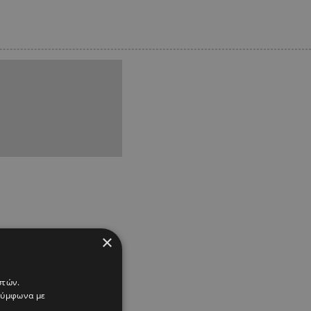
×
στών.
 σύμφωνα με