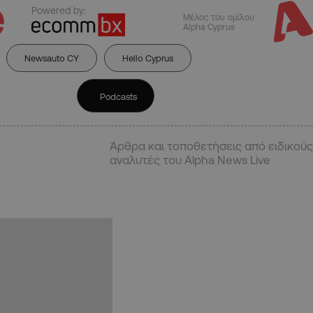
Powered by:
Μέλος του ομίλου
Alpha Cyprus
Newsauto CY
Hello Cyprus
Podcasts
Άρθρα και τοποθετήσεις από ειδικούς
αναλυτές του Alpha News Live