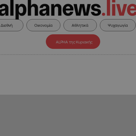
Διεθνή
Οικονομία
Αθλητικά
Ψυχαγωγία
ALPHA της Κυριακής