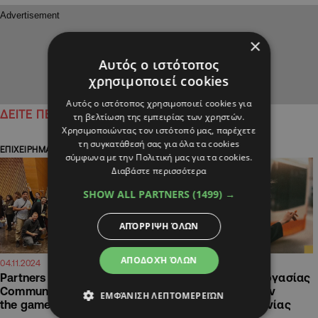
×
Αυτός ο ιστότοπος
χρησιμοποιεί cookies
Αυτός ο ιστότοπος χρησιμοποιεί cookies για
ΔΕΙΤΕ ΠΕΡΙΣΣΟΤΕΡΑ
τη βελτίωση της εμπειρίας των χρηστών.
Χρησιμοποιώντας τον ιστότοπό μας, παρέχετε
τη συγκατάθεσή σας για όλα τα cookies
ΕΠΙΧΕΙΡΗΜΑΤΙΚΑ ΝΕΑ
ΕΠΙΧΕΙΡΗΜΑΤΙΚΑ ΝΕΑ
σύμφωνα με την Πολιτική μας για τα cookies.
Διαβάστε περισσότερα
SHOW ALL PARTNERS
(1499) →
ΑΠΌΡΡΙΨΗ ΌΛΩΝ
ΑΠΟΔΟΧΉ ΌΛΩΝ
13:33
11:01
04.11.2024
03.04.2024
Partners Connected
Ο ιδανικός χώρος εργασίας
Communications: Changing
για τις γυναίκες στον
ΕΜΦΆΝΙΣΗ ΛΕΠΤΟΜΕΡΕΙΏΝ
the game στα Carob Awards
τομέα της επικοινωνίας