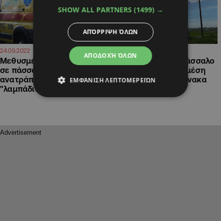
SHOW ALL PARTNERS
(1499) →
ΑΠΌΡΡΙΨΗ ΌΛΩΝ
10:42
13:28
24.09.2022
01.02.2022
ΑΠΟΔΟΧΉ ΌΛΩΝ
Μεθυσμένος προσέκρουσε
Εξηγήσεις για τον πάσσαλο
σε πάσσαλο και το όχημα
που "φύτρωσε" στη μέση
ανατράπηκε και
του δρόμου στη Λάρνακα
ΕΜΦΆΝΙΣΗ ΛΕΠΤΟΜΕΡΕΙΏΝ
"λαμπάδιασε"