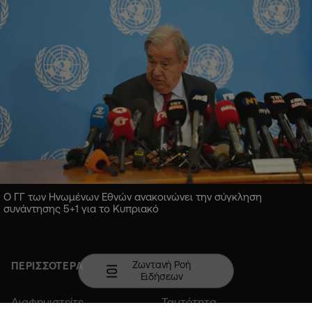
Ο ΓΓ των Ηνωμένων Εθνών ανακοινώνει την σύγκληση
συνάντησης 5+1 για το Κυπριακό
Ζωντανή Ροή
ΠΕΡΙΣΣΟΤΕΡΑ
Ειδήσεων
Διαφημιστείτε
Ταυτότητα