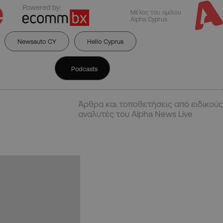
Powered by:
Μέλος του ομίλου
Alpha Cyprus
Newsauto CY
Hello Cyprus
Podcasts
Άρθρα και τοποθετήσεις από ειδικούς
αναλυτές του Alpha News Live