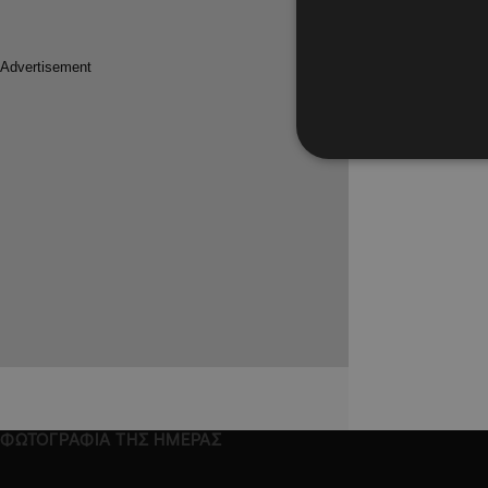
Μικτά πε
Εθνικής
άσκοπων
Ο Αρχηγός
Κύπρου τ
ΦΩΤΟΓΡΑΦΙΑ ΤΗΣ ΗΜΕΡΑΣ