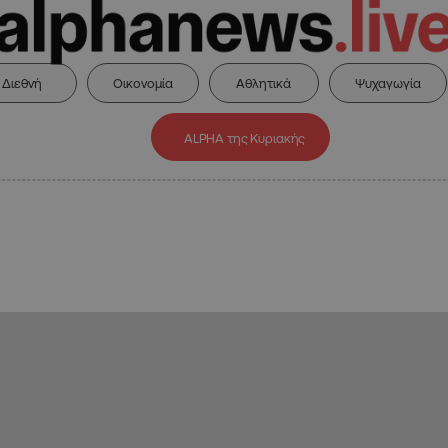
Διεθνή
Οικονομία
Αθλητικά
Ψυχαγωγία
ALPHA της Κυριακής