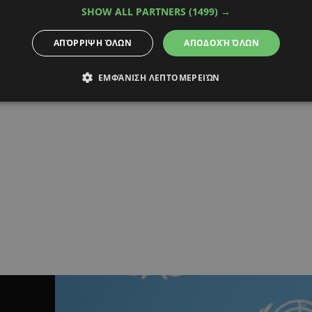
ρίπολα Αστυνομίας και
Υπ. Εσωτερικών: Σε Πα
SHOW ALL PARTNERS
(1499) →
 Φρουράς για έλεγχο
Βερολίνο γιατί δεν μα
 μετακινήσεων
περίπολα;
ΑΠΌΡΡΙΨΗ ΌΛΩΝ
ΑΠΟΔΟΧΉ ΌΛΩΝ
 Αστυνομίας εξήγησε στον Alpha
«Πικρία και απογοήτευση για 
ο σχέδιο δράσης
ΕΕ έναντι μας»
ΕΜΦΆΝΙΣΗ ΛΕΠΤΟΜΕΡΕΙΏΝ