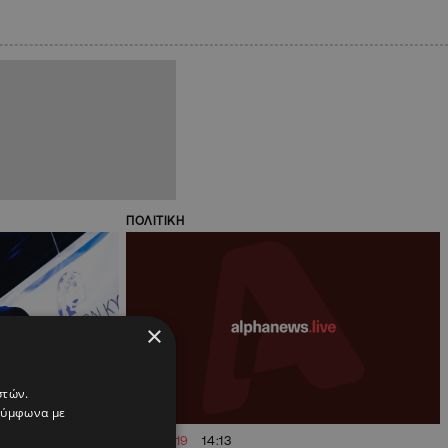
ΠΟΛΙΤΙΚΗ
×
στών.
 σύμφωνα με
27.12.2019
14:13