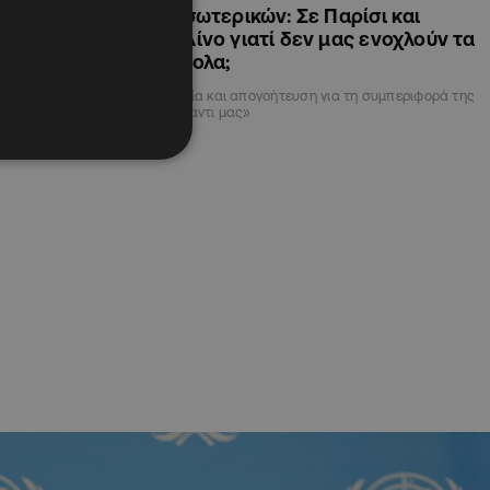
ρίσι και
Υπ. Εσωτερικών: Σε Παρίσι και
ς ενοχλούν τα
Βερολίνο γιατί δεν μας ενοχλούν τα
περίπολα;
τη συμπεριφορά της
«Πικρία και απογοήτευση για τη συμπεριφορά της
ΕΕ έναντι μας»