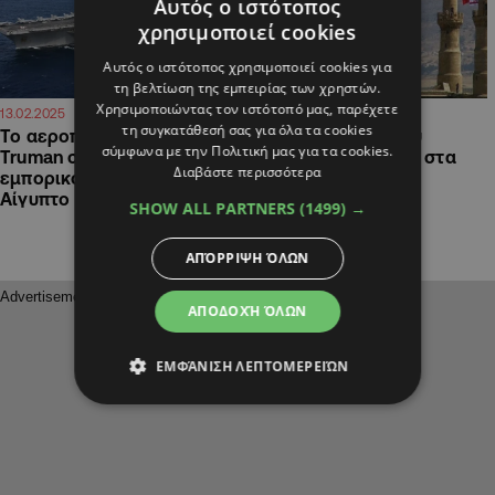
Αυτός ο ιστότοπος
χρησιμοποιεί cookies
Αυτός ο ιστότοπος χρησιμοποιεί cookies για
τη βελτίωση της εμπειρίας των χρηστών.
Χρησιμοποιώντας τον ιστότοπό μας, παρέχετε
19:33
18:29
13.02.2025
17.05.2024
τη συγκατάθεσή σας για όλα τα cookies
Το αεροπλανοφόρο Harry
Πλοία του τουρκικού
σύμφωνα με την Πολιτική μας για τα cookies.
Truman συγκρούστηκε με
Πολεμικού Ναυτικού στα
Διαβάστε περισσότερα
εμπορικό πλοίο στην
κατεχόμενα
Αίγυπτο
SHOW ALL PARTNERS
(1499) →
ΑΠΌΡΡΙΨΗ ΌΛΩΝ
ΑΠΟΔΟΧΉ ΌΛΩΝ
ΕΜΦΆΝΙΣΗ ΛΕΠΤΟΜΕΡΕΙΏΝ