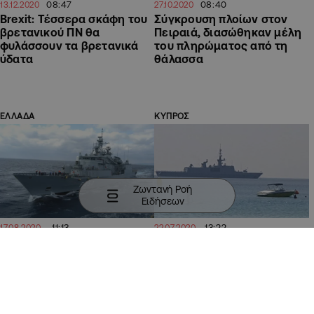
08:47
08:40
13.12.2020
27.10.2020
Brexit: Τέσσερα σκάφη του
Σύγκρουση πλοίων στον
βρετανικού ΠΝ θα
Πειραιά, διασώθηκαν μέλη
φυλάσσουν τα βρετανικά
του πληρώματος από τη
ύδατα
θάλασσα
ΕΛΛΑΔΑ
ΚΥΠΡΟΣ
Ζωντανή Ροή
Ειδήσεων
11:13
13:22
17.08.2020
22.07.2020
Κρητικοί "έκαναν το
"Έδεσε" στο αγκυροβόλιο
τραπέζι" σε ελληνικά
του Κάβο Γκρέκο η γαλλική
πολεμικά πλοία ανήμερα
φρεγάτα Aconit (ΦΩΤΟ)
της Παναγιάς