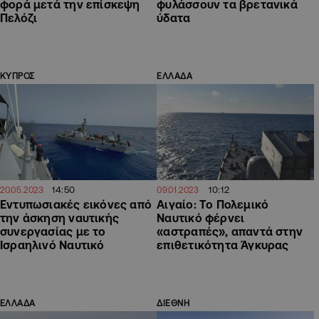
φορά μετά την επίσκεψη
φυλάσσουν τα βρετανικά
Πελόζι
ύδατα
ΚΥΠΡΟΣ
ΕΛΛΑΔΑ
14:50
10:12
20.05.2023
09.01.2023
Εντυπωσιακές εικόνες από
Αιγαίο: Το Πολεμικό
την άσκηση ναυτικής
Ναυτικό φέρνει
συνεργασίας με το
«αστραπές», απαντά στην
Ισραηλινό Ναυτικό
επιθετικότητα Άγκυρας
ΕΛΛΑΔΑ
ΔΙΕΘΝΗ