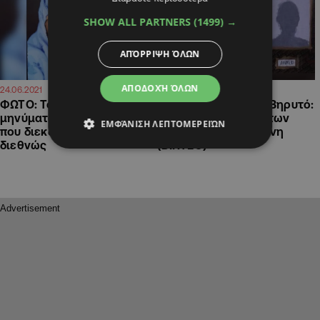
SHOW ALL PARTNERS
(1499) →
ΑΠΌΡΡΙΨΗ ΌΛΩΝ
ΑΠΟΔΟΧΉ ΌΛΩΝ
09:59
22:56
24.06.2021
13.05.2021
ΦΩΤO: Το πορτρέτο με
Φονική έκρηξη στη Βηρυτό:
μηνύματα για το Κυπριακό
204 πορτρέτα θυμάτων
ΕΜΦΆΝΙΣΗ ΛΕΠΤΟΜΕΡΕΙΏΝ
που διεκδικεί πρωτιά
"απαιτούν" δικαιοσύνη
διεθνώς
(ΒΙΝΤΕΟ)