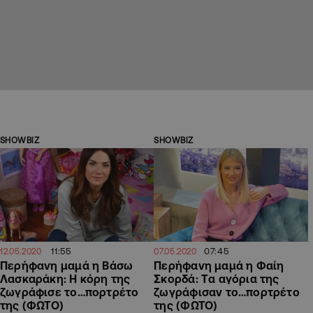
SHOWBIZ
SHOWBIZ
11:55
07:45
12.05.2020
07.05.2020
Περήφανη μαμά η Βάσω
Περήφανη μαμά η Φαίη
Λασκαράκη: H κόρη της
Σκορδά: Tα αγόρια της
ζωγράφισε το…πορτρέτο
ζωγράφισαν το…πορτρέτο
της (ΦΩΤΟ)
της (ΦΩΤΟ)