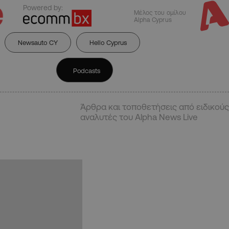
Powered by:
Μέλος του ομίλου
Alpha Cyprus
Newsauto CY
Hello Cyprus
Podcasts
Άρθρα και τοποθετήσεις από ειδικούς
αναλυτές του Alpha News Live