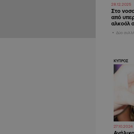
28.12.2025
Στο νοσ
από υπε
αλκοόλ 
Δύο συλλ
ΚΥΠΡΟΣ
27.10.2024
Ανήλικο