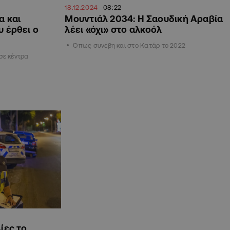
18.12.2024
08:22
α και
Μουντιάλ 2034: Η Σαουδική Αραβία
υ έρθει ο
λέει «όχι» στο αλκοόλ
Όπως συνέβη και στο Κατάρ το 2022
σε κέντρα
ίες το