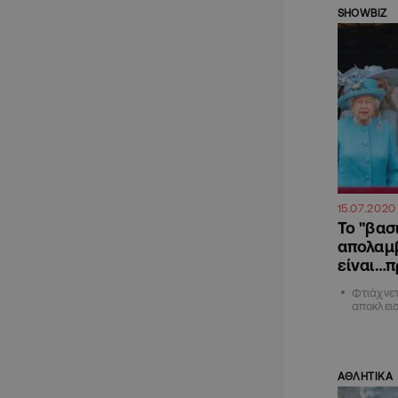
SHOWBIZ
15.07.2020
To "βασ
απολαμβ
είναι…
Φτιάχνε
αποκλεισ
ΑΘΛΗΤΙΚΑ