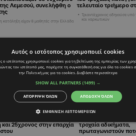
της Λεμεσού, συνελήφθη ο
τελευταίο τριήμερο σ
της
Τριαντάχρονος οδηγούσε υπό 
και ναρκωτικών
η κατάληξη είχαν 8 μαθητές στην Ελλάδα
ΚΥΠΡΟΣ
Αυτός ο ιστότοπος χρησιμοποιεί cookies
ς ο ιστότοπος χρησιμοποιεί cookies για τη βελτίωση της εμπειρίας των χρη
ώντας τον ιστότοπό μας, παρέχετε τη συγκατάθεσή σας για όλα τα cookies
την Πολιτική μας για τα cookies.
Διαβάστε περισσότερα
SHOW ALL PARTNERS
(1499) →
ΑΠΌΡΡΙΨΗ ΌΛΩΝ
ΑΠΟΔΟΧΉ ΌΛΩΝ
ΕΜΦΆΝΙΣΗ ΛΕΠΤΟΜΕΡΕΙΏΝ
2
07:56
10.09.2022
14:58
αν» κι έπιασαν τιμόνι
Πάφος: Σωρεία καταγ
 και 25χρονος στην επαρχία
τροχαία αδικήματα,
στου
πρωταγωνιστούν ποτό