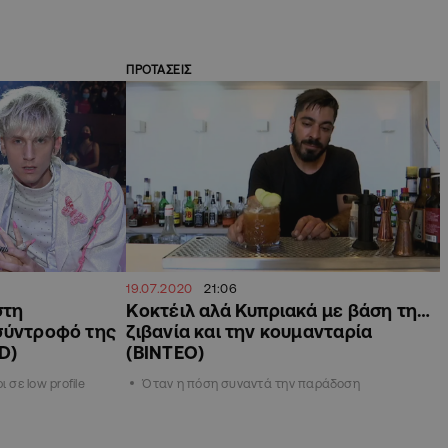
ΠΡΟΤΑΣΕΙΣ
19.07.2020
21:06
στη
Κοκτέιλ αλά Κυπριακά με βάση τη…
σύντροφό της
ζιβανία και την κουμανταρία
D)
(ΒΙΝΤΕΟ)
 σε low profile
Όταν η πόση συναντά την παράδοση