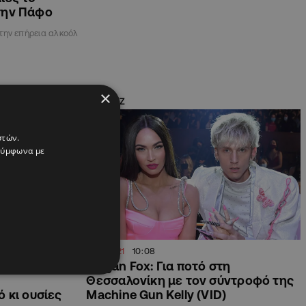
την Πάφο
την επήρεια αλκοόλ
×
SHOWBIZ
στών.
 σύμφωνα με
21.11.2021
10:08
γελιών για
Megan Fox: Για ποτό στη
Θεσσαλονίκη με τον σύντροφό της
 κι ουσίες
Machine Gun Kelly (VID)