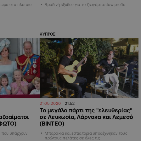
4ωρο στο πλαίσιο
Βραδινή έξοδος για το ζευγάρι σε low profile
ΚΥΠΡΟΣ
21.05.2020
21:52
υ
Το μεγάλο πάρτι της "ελευθερίας"
αζοαίματοι
σε Λευκωσία, Λάρνακα και Λεμεσό
(ΦΩΤΟ)
(ΒΙΝΤΕΟ)
ς που υπάρχουν
Μπαράκια και εστιατόρια υποδέχθηκαν τους
πρώτους πελάτες σε όλες τις