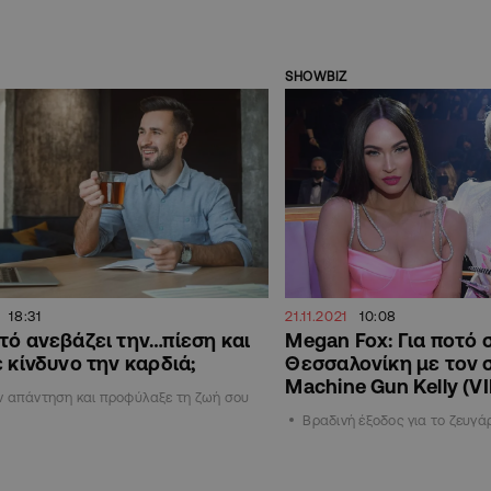
SHOWBIZ
18:31
21.11.2021
10:08
τό ανεβάζει την…πίεση και
Megan Fox: Για ποτό 
ε κίνδυνο την καρδιά;
Θεσσαλονίκη με τον 
Machine Gun Kelly (VI
ν απάντηση και προφύλαξε τη ζωή σου
Βραδινή έξοδος για το ζευγάρι