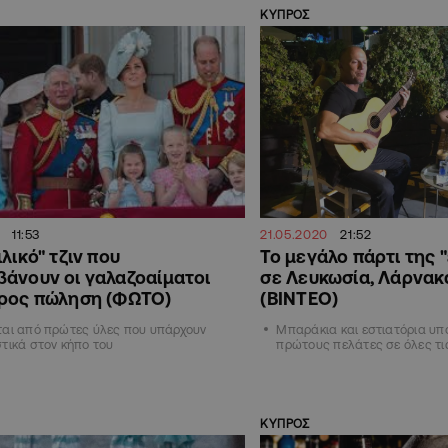
ΚΥΠΡΟΣ
11:53
21.05.2020
21:52
ιλικό" τζιν που
Το μεγάλο πάρτι της 
άνουν οι γαλαζοαίματοι
σε Λευκωσία, Λάρνακ
προς πώληση (ΦΩΤΟ)
(ΒΙΝΤΕΟ)
ται από πρώτες ύλες που υπάρχουν
Μπαράκια και εστιατόρια υπ
τικά στον κήπο του
πρώτους πελάτες σε όλες τι
ΚΥΠΡΟΣ