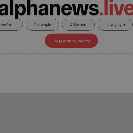
Διεθνή
Οικονομία
Αθλητικά
Ψυχαγωγία
ALPHA της Κυριακής