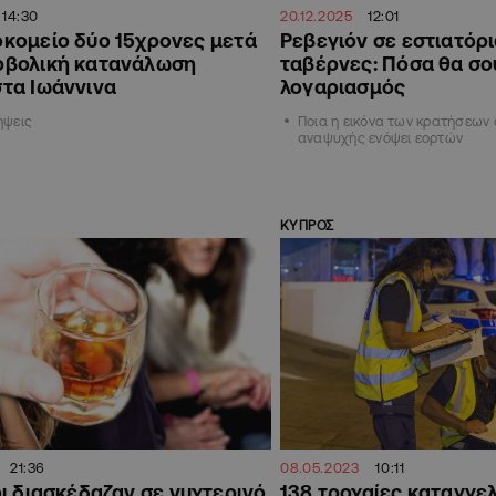
14:30
20.12.2025
12:01
οκομείο δύο 15χρονες μετά
Ρεβεγιόν σε εστιατόρι
ρβολική κατανάλωση
ταβέρνες: Πόσα θα σο
στα Ιωάννινα
λογαριασμός
ήψεις
Ποια η εικόνα των κρατήσεων 
αναψυχής ενόψει εορτών
ΚΥΠΡΟΣ
21:36
08.05.2023
10:11
ι διασκέδαζαν σε νυχτερινό
138 τροχαίες καταγγελ