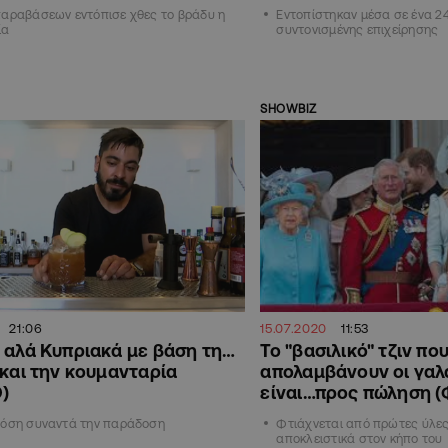
παραβάσεων εντόπισε χθες το βράδυ η
Εντοπίστηκαν μέσα σε ένα 2
ία
συντονισμένης επιχείρησης
SHOWBIZ
21:06
15.07.2020
11:53
 αλά Κυπριακά με βάση τη…
To "βασιλικό" τζιν πο
 και την κουμανταρία
απολαμβάνουν οι γαλ
)
είναι…προς πώληση 
πόση συναντά την παράδοση
Φτιάχνεται από πρώτες ύλε
αποκλειστικά στον κήπο του