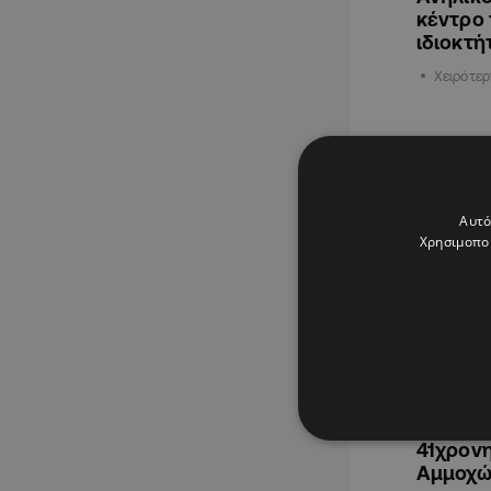
κέντρο 
ιδιοκτή
Χειρότερ
ΚΥΠΡΟΣ
Αυτό
Χρησιμοποι
22.09.202
Τα «ήπι
41χρονη
Αμμοχώ