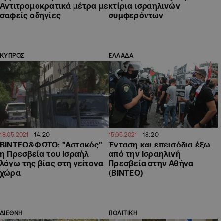
Αντιτρομοκρατικά μέτρα με
κτίρια ισραηλινών
σαφείς οδηγίες
συμφερόντων
ΚΥΠΡΟΣ
ΕΛΛΑΔΑ
14:20
18:20
18.05.2021
15.05.2021
ΒΙΝΤΕΟ&ΦΩΤΟ: "Αστακός"
Ένταση και επεισόδια έξω
η Πρεσβεία του Ισραήλ
από την Ισραηλινή
λόγω της βίας στη γείτονα
Πρεσβεία στην Αθήνα
χώρα
(ΒΙΝΤΕΟ)
ΔΙΕΘΝΗ
ΠΟΛΙΤΙΚΗ