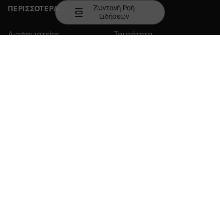
Ζωντανή Ροή
ΠΕΡΙΣΣΟΤΕΡΑ
Ειδήσεων
Διαφημιστείτε
Ταυτότητα
Επικοινωνία
Member of COPA
Κατεβάστε την εφαρμογή σε Android ή iOS.