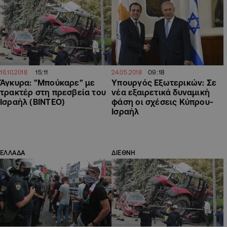
15:11
09:18
16.10.2018
24.05.2018
Άγκυρα: "Μπούκαρε" με
Yπουργός Εξωτερικών: Σε
τρακτέρ στη πρεσβεία του
νέα εξαιρετικά δυναμική
Ισραήλ (ΒΙΝΤΕΟ)
φάση οι σχέσεις Κύπρου-
Ισραήλ
ΕΛΛΑΔΑ
ΔΙΕΘΝΗ