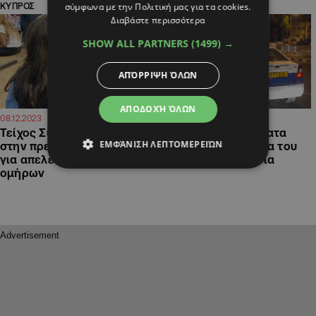
σύμφωνα με την Πολιτική μας για τα cookies.
ΚΥΠΡΟΣ
ΚΥΠΡΟΣ
Διαβάστε περισσότερα
SHOW ALL PARTNERS
(1499) →
ΑΠΌΡΡΙΨΗ ΌΛΩΝ
ΑΠΟΔΟΧΉ ΌΛΩΝ
14:19
09:07
08.12.2023
21.10.2023
Τείχος Συμπαράστασης
Έκρηξη τα ξημερώματα
ΕΜΦΆΝΙΣΗ ΛΕΠΤΟΜΕΡΕΙΏΝ
στην πρεσβεία του Ισραήλ
κοντά στην Πρεσβεία του
για απελευθέρωση των
Ισραήλ στη Λευκωσία
ομήρων