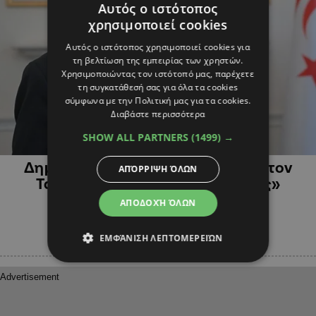
Αυτός ο ιστότοπος
χρησιμοποιεί cookies
Αυτός ο ιστότοπος χρησιμοποιεί cookies για
τη βελτίωση της εμπειρίας των χρηστών.
Χρησιμοποιώντας τον ιστότοπό μας, παρέχετε
τη συγκατάθεσή σας για όλα τα cookies
σύμφωνα με την Πολιτική μας για τα cookies.
Διαβάστε περισσότερα
SHOW ALL PARTNERS
(1499) →
ΠΟΛΙΤΙΚΗ
Δημοσκόπηση δίνει προβάδισμα στον
ΑΠΌΡΡΙΨΗ ΌΛΩΝ
Τατάρ στις «προεδρικές εκλογές»
ΑΠΟΔΟΧΉ ΌΛΩΝ
ΕΜΦΆΝΙΣΗ ΛΕΠΤΟΜΕΡΕΙΏΝ