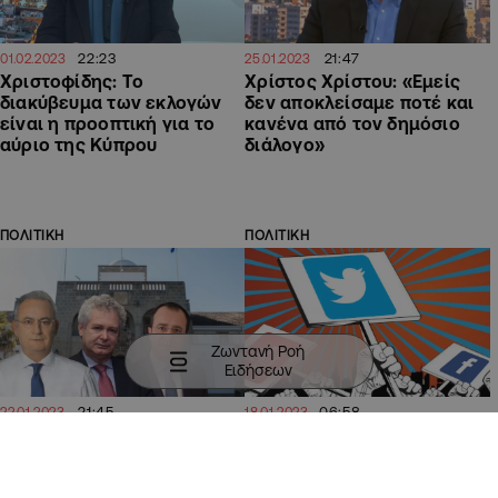
22:23
21:47
01.02.2023
25.01.2023
Χριστοφίδης: Το
Χρίστος Χρίστου: «Εμείς
διακύβευμα των εκλογών
δεν αποκλείσαμε ποτέ και
είναι η προοπτική για το
κανένα από τον δημόσιο
αύριο της Κύπρου
διάλογο»
ΠΟΛΙΤΙΚΗ
ΠΟΛΙΤΙΚΗ
Ζωντανή Ροή
Ειδήσεων
21:45
06:58
22.01.2023
18.01.2023
«Μπουρλότο» στο
Η στροφή των επιτελείων
προεκλογικό σκηνικό,
στα social media κι η
οργώνουν την Κύπρο οι
μείωση της διαφήμισης στα