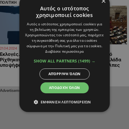
×
ΠΟΛΙΤΙΚΗ
ΕΛΛΑΔΑ
Αυτός ο ιστότοπος
χρησιμοποιεί cookies
Αυτός ο ιστότοπος χρησιμοποιεί cookies για
τη βελτίωση της εμπειρίας των χρηστών.
Χρησιμοποιώντας τον ιστότοπό μας, παρέχετε
τη συγκατάθεσή σας για όλα τα cookies
σύμφωνα με την Πολιτική μας για τα cookies.
11:36
11:15
21.04.2024
18.05.2023
Διαβάστε περισσότερα
Εκλογές… χωρίς πολιτική:
Ανεβαίνει το πολιτικό
Ρίχθηκαν στη μάχη 10.000
θερμόμετρο στην Ελλάδα
SHOW ALL PARTNERS
(1499) →
υποψήφιοι για 1.300 θέσεις
λίγο πριν από τις κάλπες
ΑΠΌΡΡΙΨΗ ΌΛΩΝ
ΑΠΟΔΟΧΉ ΌΛΩΝ
ΕΜΦΆΝΙΣΗ ΛΕΠΤΟΜΕΡΕΙΏΝ