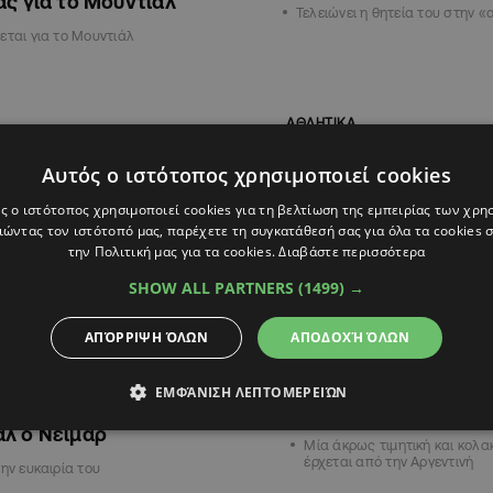
ας για το Μουντιάλ
Τελειώνει η θητεία του στην 
εται για το Μουντιάλ
ΑΘΛΗΤΙΚΑ
Αυτός ο ιστότοπος χρησιμοποιεί cookies
ς ο ιστότοπος χρησιμοποιεί cookies για τη βελτίωση της εμπειρίας των χρη
ώντας τον ιστότοπό μας, παρέχετε τη συγκατάθεσή σας για όλα τα cookies
την Πολιτική μας για τα cookies.
Διαβάστε περισσότερα
SHOW ALL PARTNERS
(1499) →
ΑΠΌΡΡΙΨΗ ΌΛΩΝ
ΑΠΟΔΟΧΉ ΌΛΩΝ
08:53
11.11.2023
09:55
οεπιλογή της εθνικής
Στην προεπιλογή της
ΕΜΦΆΝΙΣΗ ΛΕΠΤΟΜΕΡΕΙΏΝ
ας για τα φιλικά πριν το
Αργεντινής ο Ορτέγκ
λ ο Νεϊμάρ
Μία άκρως τιμητική και κολα
έρχεται από την Αργεντινή
την ευκαιρία του