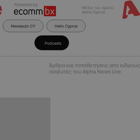
Powered by:
Μέλος του ομίλου
Alpha Cyprus
Newsauto CY
Hello Cyprus
Podcasts
Άρθρα και τοποθετήσεις από ειδικούς
αναλυτές του Alpha News Live