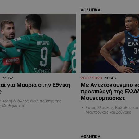
ΑΘΛΗΤΙΚΑ
12:52
20.07.2023
10:45
αι για Μαυρία στην Εθνική
Με Αντετοκούνμπο κα
ς
προεπιλογή της Ελλάδ
Μουντομπάσκετ
 Κολοβό, άλλος ένας παίκτης της
ς κλήθηκε από
Εκτός Σλούκας, Καλάθης και
Μαντζούκας και Ζούγρης
ΑΘΛΗΤΙΚΑ