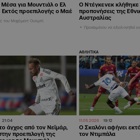
 Μέσα για Μουντιάλ ο Ελ
Ο Ντέγκενεκ κλήθηκε 
– Εκτός προεπιλογής ο Μαέ
προπονήσεις της Εθνι
Αυστραλίας
ές του Μοχάμεντ Ουαμπί
Προκειμένου να αξιολογηθεί γ
ΑΘΛΗΤΙΚΑ
21:04
11.05.2026
19:12
το άγχος από τον Νεϊμάρ,
Ο Σκαλόνι αφήνει εκτ
στην προεπιλογή της
τον Ντιμπάλα