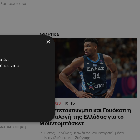
«αλμπισελέστε»
ΑΘΛΗΤΙΚΑ
×
στών.
 σύμφωνα με
20.07.2023
10:45
 εθνικής
Με Αντετοκούνμπο και Γουόκαπ η
α
προεπιλογή της Ελλάδας για το
Μουντομπάσκετ
κευτική είδηση
Εκτός Σλούκας, Καλάθης και Ντόρσεϊ, μέσα
Μαντζούκας και Ζούγρης