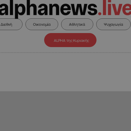
Διεθνή
Οικονομία
Αθλητικά
Ψυχαγωγία
ALPHA της Κυριακής