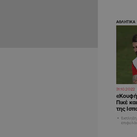
ΑΘΛΗΤΙΚΑ
31.10.2022
«Κουφή»
Πικέ κα
της Ισπ
Έκπληξη 
επιφυλάσ