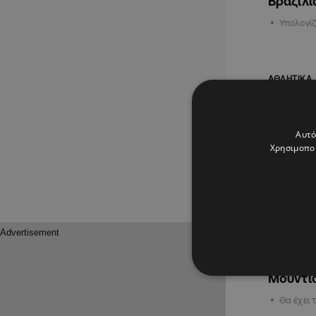
Βραζιλί
Υπολογίζ
ΑΘΛΗΤΙΚΑ
Αυτό
Χρησιμοποι
10.03.2026
Στην πρ
Βραζιλί
Μουντιά
Θα έχει 