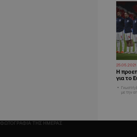
25.05.2021
Η προεπ
για το 
Γνωστή έ
με την 
ΦΩΤΟΓΡΑΦΙΑ ΤΗΣ ΗΜΕΡΑΣ