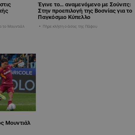
στις
Έγινε το… αναμενόμενο με Σούνιτς:
κής
Στην προεπιλογή της Βοσνίας για το
Παγκόσμιο Κύπελλο
ια το Μουντιάλ
Πήρε κλήση ο άσος της Πάφου
ός Μουντιάλ