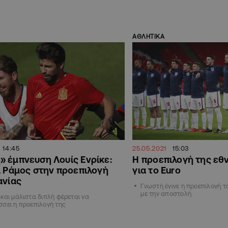
ΑΘΛΗΤΙΚΑ
14:45
25.05.2021
15:03
 έμπνευση Λουίς Ενρίκε:
Η προεπιλογή της εθν
ι Ράμος στην προεπιλογή
για το Euro
ανίας
Γνωστή έγινε η προεπιλογή τ
με την αποστολή
και μάλιστα διπλή φέρεται να
σει η προεπιλογή της