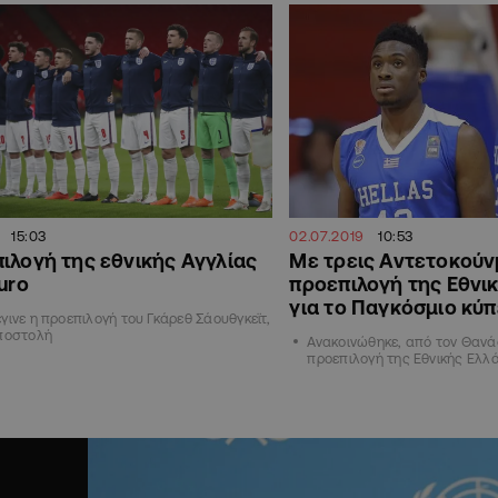
15:03
02.07.2019
10:53
ιλογή της εθνικής Αγγλίας
Με τρεις Αντετοκούν
Euro
προεπιλογή της Εθνι
για το Παγκόσμιο κύ
γινε η προεπιλογή του Γκάρεθ Σάουθγκεϊτ,
αποστολή
Ανακοινώθηκε, από τον Θανά
προεπιλογή της Εθνικής Ελλ