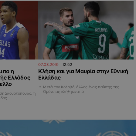
07.03.2019
12:52
μπο η
Κλήση και για Μαυρία στην Εθνική
κής Ελλάδος
Ελλάδας
πελλο
Μετά τον Κολοβό, άλλος ένας παίκτης της
Ομόνοιας κλήθηκε από
ση Σκουρτόπουλο, η
άδος