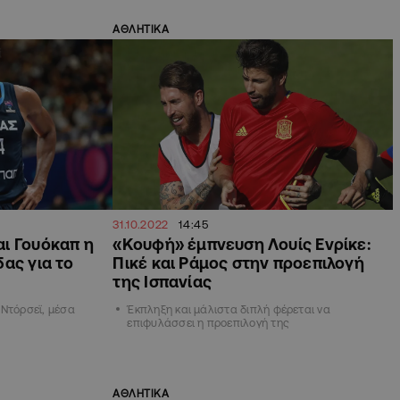
ΑΘΛΗΤΙΚΑ
31.10.2022
14:45
ι Γουόκαπ η
«Κουφή» έμπνευση Λουίς Ενρίκε:
ας για το
Πικέ και Ράμος στην προεπιλογή
της Ισπανίας
 Ντόρσεϊ, μέσα
Έκπληξη και μάλιστα διπλή φέρεται να
επιφυλάσσει η προεπιλογή της
ΑΘΛΗΤΙΚΑ