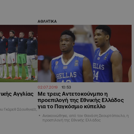
ΑΘΛΗΤΙΚΑ
02.07.2019
10:53
ικής Αγγλίας
Με τρεις Αντετοκούνμπο η
προεπιλογή της Εθνικής Ελλάδος
για το Παγκόσμιο κύπελλο
ου Γκάρεθ Σάουθγκεϊτ,
Ανακοινώθηκε, από τον Θανάση Σκουρτόπουλο, η
προεπιλογή της Εθνικής Ελλάδος