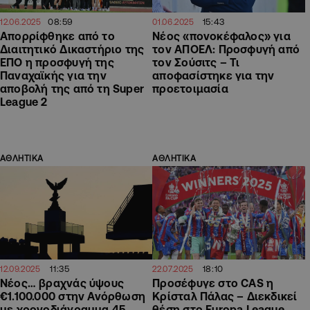
08:59
15:43
12.06.2025
01.06.2025
Απορρίφθηκε από το
Νέος «πονοκέφαλος» για
Διαιτητικό Δικαστήριο της
τον ΑΠΟΕΛ: Προσφυγή από
ΕΠΟ η προσφυγή της
τον Σούσιτς – Τι
Παναχαϊκής για την
αποφασίστηκε για την
αποβολή της από τη Super
προετοιμασία
League 2
ΑΘΛΗΤΙΚΑ
ΑΘΛΗΤΙΚΑ
11:35
18:10
12.09.2025
22.07.2025
Νέος… βραχνάς ύψους
Προσέφυγε στο CAS η
€1.100.000 στην Ανόρθωση
Κρίσταλ Πάλας – Διεκδικεί
με χρονοδιάγραμμα 45
θέση στο Europa League