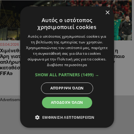
×
Αυτός ο ιστότοπος
χρησιμοποιεί cookies
Αυτός ο ιστότοπος χρησιμοποιεί cookies για
τη βελτίωση της εμπειρίας των χρηστών.
15:52
10:26
03.04.2026
25.03.2026
Χρησιμοποιώντας τον ιστότοπό μας, παρέχετε
Χιμένεθ: «Έφυγα από τον
Προσέφυγε στο CAS η
τη συγκατάθεσή σας για όλα τα cookies
Άρη γιατί ήμουν
Σενεγάλη για το τρόπαιο
σύμφωνα με την Πολιτική μας για τα cookies.
απλήρωτος – Έχω
του Κυπέλλου Εθνών
Διαβάστε περισσότερα
καταθέσει προσφυγή στη
Αφρικής
FIFA»
SHOW ALL PARTNERS
(1499) →
ΑΠΌΡΡΙΨΗ ΌΛΩΝ
ΑΠΟΔΟΧΉ ΌΛΩΝ
ΕΜΦΆΝΙΣΗ ΛΕΠΤΟΜΕΡΕΙΏΝ