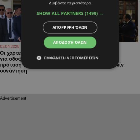
Διαβάστε περισσότερα
SHOW ALL PARTNERS
(1499) →
ΑΠΌΡΡΙΨΗ ΌΛΩΝ
ΑΠΟΔΟΧΉ ΌΛΩΝ
22:24
21:16
02.04.2025
02.04.2025
Οι χάρτες Χριστοδουλίδη
Κλειστά χαρτιά από
ΕΜΦΆΝΙΣΗ ΛΕΠΤΟΜΕΡΕΙΏΝ
για οδοφράγματα και η
Γκουτέρες για
πρόταση για νέα
επαναδιορισμό Ολγκίν
συνάντηση