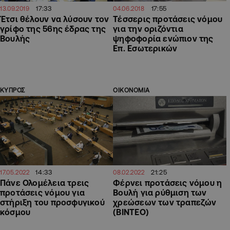
17:33
17:55
13.09.2019
04.06.2018
Έτσι θέλουν να λύσουν τον
Τέσσερις προτάσεις νόμου
γρίφο της 56ης έδρας της
για την οριζόντια
Βουλής
ψηφοφορία ενώπιον της
Επ. Εσωτερικών
ΚΥΠΡΟΣ
ΟΙΚΟΝΟΜΙΑ
14:33
21:25
17.05.2022
08.02.2022
Πάνε Ολομέλεια τρεις
Φέρνει προτάσεις νόμου η
προτάσεις νόμου για
Βουλή για ρύθμιση των
στήριξη του προσφυγικού
χρεώσεων των τραπεζών
κόσμου
(ΒΙΝΤΕΟ)