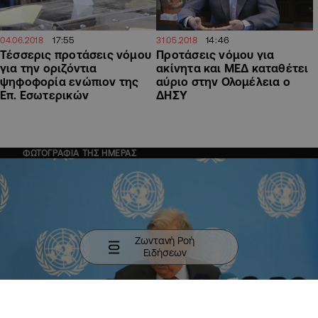
17:55
14:46
04.06.2018
31.05.2018
Τέσσερις προτάσεις νόμου
Προτάσεις νόμου για
για την οριζόντια
ακίνητα και ΜΕΔ καταθέτει
ψηφοφορία ενώπιον της
αύριο στην Ολομέλεια ο
Επ. Εσωτερικών
ΔΗΣΥ
ΦΩΤΟΓΡΑΦΙΑ ΤΗΣ ΗΜΕΡΑΣ
Ζωντανή Ροή
Ειδήσεων