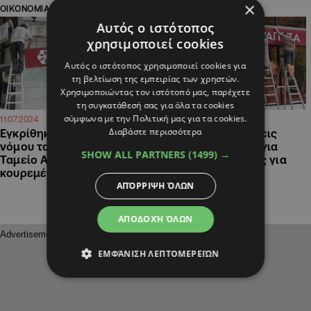
×
ΟΙΚΟΝΟΜΙΑ
ΟΙΚΟΝΟΜΙΑ
Αυτός ο ιστότοπος
χρησιμοποιεί cookies
Αυτός ο ιστότοπος χρησιμοποιεί cookies για
τη βελτίωση της εμπειρίας των χρηστών.
Χρησιμοποιώντας τον ιστότοπό μας, παρέχετε
τη συγκατάθεσή σας για όλα τα cookies
σύμφωνα με την Πολιτική μας για τα cookies.
21:02
21:02
11.07.2024
11.07.2024
Διαβάστε περισσότερα
Εγκρίθηκαν προτάσεις
Εγκρίθηκαν προτάσεις
νόμου του Αβέρωφ για
νόμου του Αβέρωφ για
SHOW ALL PARTNERS
(1499) →
Ταμείο Αλληλεγγύης για
Ταμείο Αλληλεγγύης για
κουρεμένους
κουρεμένους
ΑΠΌΡΡΙΨΗ ΌΛΩΝ
ΑΠΟΔΟΧΉ ΌΛΩΝ
ΕΜΦΆΝΙΣΗ ΛΕΠΤΟΜΕΡΕΙΏΝ