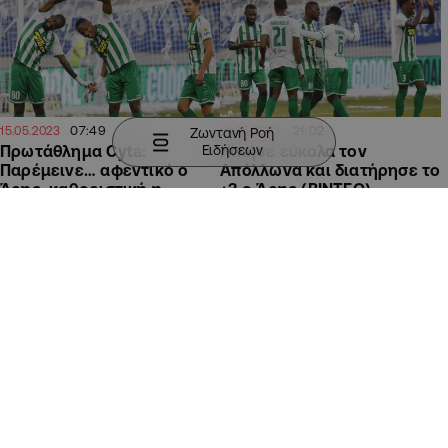
07:49
21:02
15.05.2023
14.05.2023
Ζωντανή Ροή
Ειδήσεων
Πρωτάθλημα Cyta:
Νίκησε εύκολα τον
Παρέμεινε… αφεντικό ο
Απόλλωνα και διατήρησε το
Άρης, καθοριστική η
+3 ο Άρης (ΒΙΝΤΕΟ)
επόμενη αγωνιστική
ΑΘΛΗΤΙΚΑ
ΑΘΛΗΤΙΚΑ