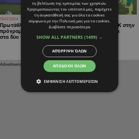
τη βελτίωση της εμπειρίας των χρηστών.
Χρησιμοποιώντας τον ιστότοπό μας, παρέχετε
τη συγκατάθεσή σας για όλα τα cookies
21:03
19:15
19.02.2024
28.05.2023
σύμφωνα με την Πολιτική μας για τα cookies.
Πρωτάθλημα Cyta: Το
«Pasillo» από την ΑΕΚ στην
Διαβάστε περισσότερα
πρόγραμμα των play-off
κυπελλούχο Ομόνοια
SHOW ALL PARTNERS
(1499) →
στα δύο γκρουπ
(ΒΙΝΤΕΟ)
ΑΠΌΡΡΙΨΗ ΌΛΩΝ
ΑΠΟΔΟΧΉ ΌΛΩΝ
ΕΜΦΆΝΙΣΗ ΛΕΠΤΟΜΕΡΕΙΏΝ