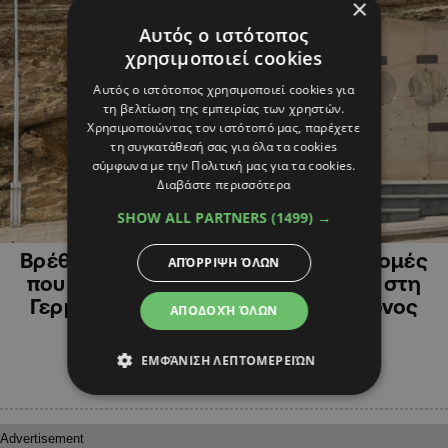
×
Αυτός ο ιστότοπος
χρησιμοποιεί cookies
Αυτός ο ιστότοπος χρησιμοποιεί cookies για
τη βελτίωση της εμπειρίας των χρηστών.
Χρησιμοποιώντας τον ιστότοπό μας, παρέχετε
τη συγκατάθεσή σας για όλα τα cookies
σύμφωνα με την Πολιτική μας για τα cookies.
Διαβάστε περισσότερα
SHOW ALL PARTNERS
(1499) →
ΚΥΠΡΟΣ
Βρέθηκε μια από τις τέσσερις προτομές
ΑΠΌΡΡΙΨΗ ΌΛΩΝ
που κλάπηκαν από μνημείο ηρώων στη
Γερμασόγεια, με χειροπέδες 36χρονος
ΑΠΟΔΟΧΉ ΌΛΩΝ
ΕΜΦΆΝΙΣΗ ΛΕΠΤΟΜΕΡΕΙΏΝ