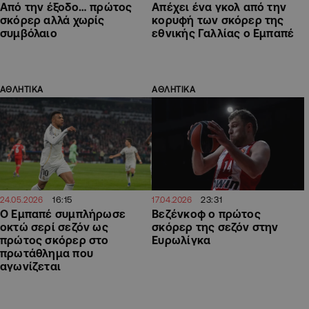
Από την έξοδο… πρώτος
Απέχει ένα γκολ από την
σκόρερ αλλά χωρίς
κορυφή των σκόρερ της
συμβόλαιο
εθνικής Γαλλίας ο Εμπαπέ
ΑΘΛΗΤΙΚΑ
ΑΘΛΗΤΙΚΑ
16:15
23:31
24.05.2026
17.04.2026
Ο Εμπαπέ συμπλήρωσε
Βεζένκοφ ο πρώτος
οκτώ σερί σεζόν ως
σκόρερ της σεζόν στην
πρώτος σκόρερ στο
Ευρωλίγκα
πρωτάθλημα που
αγωνίζεται