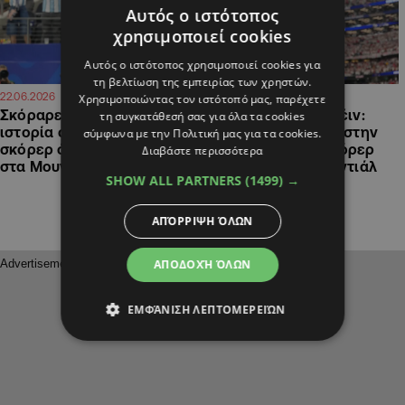
Αυτός ο ιστότοπος
χρησιμοποιεί cookies
Αυτός ο ιστότοπος χρησιμοποιεί cookies για
τη βελτίωση της εμπειρίας των χρηστών.
20:48
00:04
22.06.2026
18.06.2026
Χρησιμοποιώντας τον ιστότοπό μας, παρέχετε
Σκόραρε και έγραψε
Έγραψε ιστορία ο Κέιν:
τη συγκατάθεσή σας για όλα τα cookies
ιστορία ο Μέσι: Πρώτος
Έπιασε τον Λίνεκερ στην
σύμφωνα με την Πολιτική μας για τα cookies.
σκόρερ όλων των εποχών
πρώτη θέση των σκόρερ
Διαβάστε περισσότερα
στα Μουντιάλ (ΒΙΝΤΕΟ)
της Αγγλίας σε Μουντιάλ
SHOW ALL PARTNERS
(1499) →
(ΒΙΝΤΕΟ)
ΑΠΌΡΡΙΨΗ ΌΛΩΝ
ΑΠΟΔΟΧΉ ΌΛΩΝ
ΕΜΦΆΝΙΣΗ ΛΕΠΤΟΜΕΡΕΙΏΝ