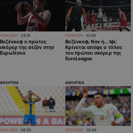
23:31
10:56
17.04.2026
17.04.2026
Βεζένκοφ ο πρώτος
Βεζένκοφ, Ναν ή… Ιφί:
σκόρερ της σεζόν στην
Κρίνεται απόψε ο τίτλος
Ευρωλίγκα
του πρώτου σκόρερ της
EuroLeague
ΑΘΛΗΤΙΚΑ
ΑΘΛΗΤΙΚΑ
08:20
12:46
12.04.2026
27.03.2026