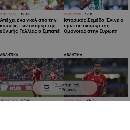
12:46
17:15
27.03.2026
27.02.2026
Απέχει ένα γκολ από την
Ιστορικός Σεμέδο: Έγινε ο
κορυφή των σκόρερ της
πρώτος σκόρερ της
εθνικής Γαλλίας ο Εμπαπέ
Ομόνοιας στην Ευρώπη
ΑΘΛΗΤΙΚΑ
ΑΘΛΗΤΙΚΑ
Ζωντανή Ροή
Ειδήσεων
07:10
07:12
25.02.2026
03.02.2026
Πήρε διαφορά για το
Πέμπτος στη… μάχη για το
«Χρυσό Παπούτσι» ο Κέιν –
«Χρυσό Παπούτσι» ο
Έκτος ο Παυλίδης
Παυλίδης – Τιτανομαχία
στην κορυφή