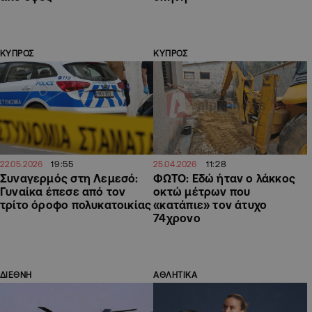
ΚΥΠΡΟΣ
ΚΥΠΡΟΣ
19:55
11:28
22.05.2026
25.04.2026
Συναγερμός στη Λεμεσό:
ΦΩΤΟ: Εδώ ήταν ο λάκκος
Γυναίκα έπεσε από τον
οκτώ μέτρων που
τρίτο όροφο πολυκατοικίας
«κατάπιε» τον άτυχο
74χρονο
ΔΙΕΘΝΗ
ΑΘΛΗΤΙΚΑ