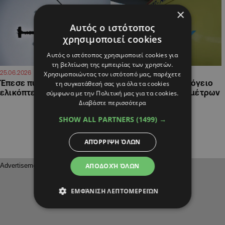
×
Αυτός ο ιστότοπος
χρησιμοποιεί cookies
Αυτός ο ιστότοπος χρησιμοποιεί cookies για
τη βελτίωση της εμπειρίας των χρηστών.
13:49
09:37
25.06.2026
13.06.2026
Χρησιμοποιώντας τον ιστότοπό μας, παρέχετε
Έπεσε πυροσβεστικό
Νεαρός έπεσε σε υπόγειο
τη συγκατάθεσή σας για όλα τα cookies
ελικόπτερο στο Μέτσοβο
κατοικίας βάθους 3 μέτρων
σύμφωνα με την Πολιτική μας για τα cookies.
στη Χλώρακα,
Διαβάστε περισσότερα
μεταφέρθηκε στα
SHOW ALL PARTNERS
(1499) →
Επείγοντα
ΑΠΌΡΡΙΨΗ ΌΛΩΝ
ΑΠΟΔΟΧΉ ΌΛΩΝ
ΕΜΦΆΝΙΣΗ ΛΕΠΤΟΜΕΡΕΙΏΝ