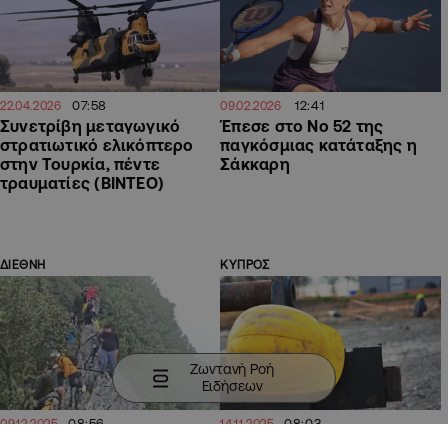
07:58
12:41
22.04.2026
09.02.2026
Συνετρίβη μεταγωγικό
Έπεσε στο Νο 52 της
στρατιωτικό ελικόπτερο
παγκόσμιας κατάταξης η
στην Τουρκία, πέντε
Σάκκαρη
τραυματίες (ΒΙΝΤΕΟ)
ΔΙΕΘΝΗ
ΚΥΠΡΟΣ
Ζωντανή Ροή
Ειδήσεων
08:56
08:03
09.12.2025
14.11.2025
ΒΙΝΤΕΟ: Η στιγμή που
Μάχη για τη ζωή δίνει