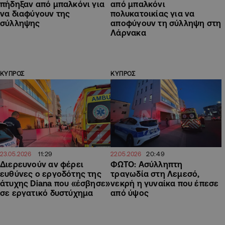
πήδηξαν από μπαλκόνι για
από μπαλκόνι
να διαφύγουν της
πολυκατοικίας για να
σύλληψης
αποφύγουν τη σύλληψη στη
Λάρνακα
ΚΥΠΡΟΣ
ΚΥΠΡΟΣ
11:29
20:49
23.05.2026
22.05.2026
Διερευνούν αν φέρει
ΦΩΤΟ: Ασύλληπτη
ευθύνες ο εργοδότης της
τραγωδία στη Λεμεσό,
άτυχης Diana που «έσβησε»
νεκρή η γυναίκα που έπεσε
σε εργατικό δυστύχημα
από ύψος