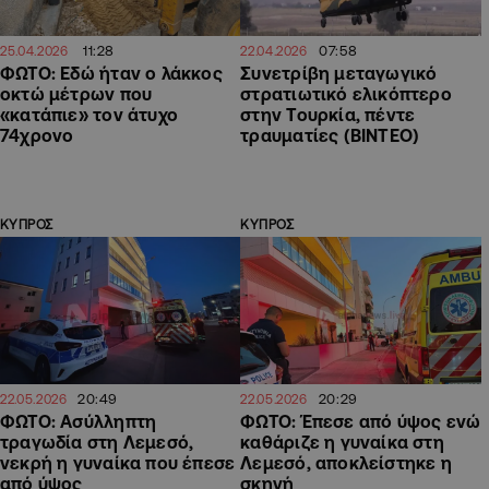
11:28
07:58
25.04.2026
22.04.2026
ΦΩΤΟ: Εδώ ήταν ο λάκκος
Συνετρίβη μεταγωγικό
οκτώ μέτρων που
στρατιωτικό ελικόπτερο
«κατάπιε» τον άτυχο
στην Τουρκία, πέντε
74χρονο
τραυματίες (ΒΙΝΤΕΟ)
ΚΥΠΡΟΣ
ΚΥΠΡΟΣ
20:49
20:29
22.05.2026
22.05.2026
ΦΩΤΟ: Ασύλληπτη
ΦΩΤΟ: Έπεσε από ύψος ενώ
τραγωδία στη Λεμεσό,
καθάριζε η γυναίκα στη
νεκρή η γυναίκα που έπεσε
Λεμεσό, αποκλείστηκε η
από ύψος
σκηνή