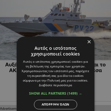
×
Αυτός ο ιστότοπος
χρησιμοποιεί cookies
ΠΟΛΙΤΙΚΗ
Αυτός ο ιστότοπος χρησιμοποιεί cookies για
Αυξάνονται οι φωνές: Μετά τα ΗΕ και το
τη βελτίωση της εμπειρίας των χρηστών.
ΑΚΕΛ, και οι Οικολόγοι ζητούν άμεσα
Χρησιμοποιώντας τον ιστότοπό μας, παρέχετε
έρευνα για τα push backs
τη συγκατάθεσή σας για όλα τα cookies
σύμφωνα με την Πολιτική μας για τα cookies.
Διαβάστε περισσότερα
SHOW ALL PARTNERS
(1499) →
ΑΠΌΡΡΙΨΗ ΌΛΩΝ