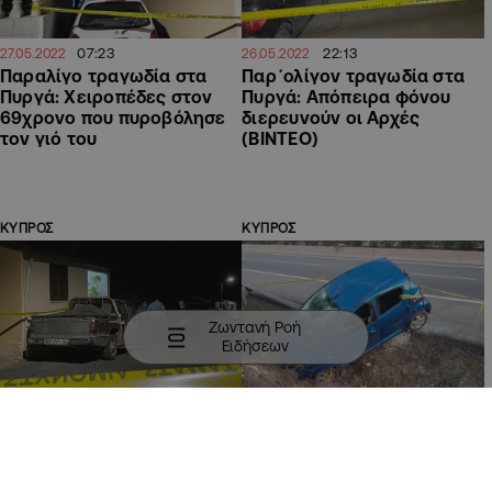
07:23
22:13
27.05.2022
26.05.2022
Παραλίγο τραγωδία στα
Παρ΄ολίγον τραγωδία στα
Πυργά: Χειροπέδες στον
Πυργά: Απόπειρα φόνου
69χρονο που πυροβόλησε
διερευνούν οι Αρχές
τον γιό του
(ΒΙΝΤΕΟ)
ΚΥΠΡΟΣ
ΚΥΠΡΟΣ
Ζωντανή Ροή
Ειδήσεων
21:29
13:19
26.05.2022
31.10.2021
ΒΙΝΤΕΟ: Οικογενειακές
Μεθυσμένος οδηγός έχασε
διαφορές πίσω από την
τον έλεγχο: Προσέκρουσε
απόπειρα φόνου στα Πυργά
σε νησίδα και πάσσαλο της
ΑΗΚ