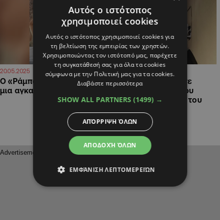
Αυτός ο ιστότοπος
χρησιμοποιεί cookies
Αυτός ο ιστότοπος χρησιμοποιεί cookies για
τη βελτίωση της εμπειρίας των χρηστών.
Χρησιμοποιώντας τον ιστότοπό μας, παρέχετε
τη συγκατάθεσή σας για όλα τα cookies
13:03
09:36
20.05.2025
18.10.2022
σύμφωνα με την Πολιτική μας για τα cookies.
Ο «Ράμπο» ζητά αγάπη και
Στη φυλακή για πέντε
Διαβάστε περισσότερα
μια αγκαλιά
χρόνια ο πατέρας που
SHOW ALL PARTNERS
(1499) →
πυροβόλησε τον γιο του
στα Πυργά
ΑΠΌΡΡΙΨΗ ΌΛΩΝ
ΑΠΟΔΟΧΉ ΌΛΩΝ
ΕΜΦΆΝΙΣΗ ΛΕΠΤΟΜΕΡΕΙΏΝ