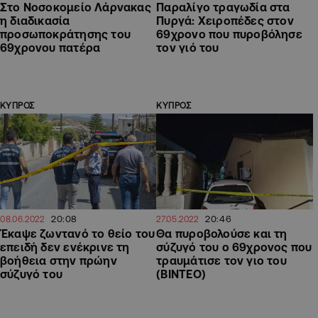
Στο Νοσοκομείο Λάρνακας
Παραλίγο τραγωδία στα
η διαδικασία
Πυργά: Χειροπέδες στον
προσωποκράτησης του
69χρονο που πυροβόλησε
69χρονου πατέρα
τον γιό του
ΚΥΠΡΟΣ
ΚΥΠΡΟΣ
20:08
20:46
08.06.2022
27.05.2022
Έκαψε ζωντανό το θείο του
Θα πυροβολούσε και τη
επειδή δεν ενέκρινε τη
σύζυγό του ο 69χρονος που
βοήθεια στην πρώην
τραυμάτισε τον γιο του
σύζυγό του
(ΒΙΝΤΕΟ)