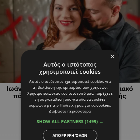
×
Αυτός ο ιστότοπος
χρησιμοποιεί cookies
ΨΥΧΑΓΩΓΙΑ
Αυτός ο ιστότοπος χρησιμοποιεί cookies για
τη βελτίωση της εμπειρίας των χρηστών.
Ιωάννα Λαμπροπούλου: Το εντυπωσιακό
Χρησιμοποιώντας τον ιστότοπό μας, παρέχετε
πάρτι για τα 1α γενέθλια της μικρής
τη συγκατάθεσή σας για όλα τα cookies
Λετίσιας (ΒΙΝΤΕΟ)
σύμφωνα με την Πολιτική μας για τα cookies.
Διαβάστε περισσότερα
SHOW ALL PARTNERS
(1499) →
ΑΠΌΡΡΙΨΗ ΌΛΩΝ