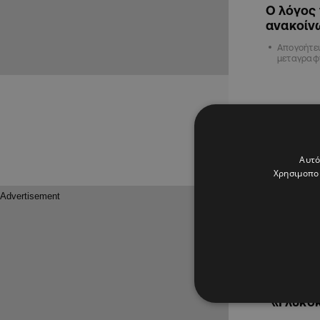
Ο λόγος 
ανακοίν
Απογοήτε
μεταγραφ
ΑΘΛΗΤΙΚΑ
Αυτό
Χρησιμοποι
05.01.2023
«Γλυκοκ