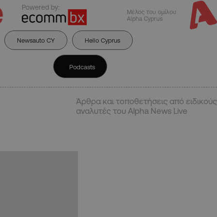
Powered by:
Μέλος του ομίλου
Alpha Cyprus
Newsauto CY
Hello Cyprus
Podcasts
Άρθρα και τοποθετήσεις από ειδικούς
αναλυτές του Alpha News Live