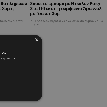
α θα πληρώσει
Σκάει το «μπαμ» με Ντέκλαν Ράις:
τ Χαμ η
Στα 116 εκατ. η συμφωνία Άρσεναλ
με Γουέστ Χαμ
πομένουν για την
Η Άρσεναλ φέρεται να έχει έρθει σε συμφωνία με
την
×
στών.
 σύμφωνα με