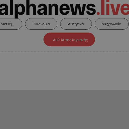
Διεθνή
Οικονομία
Αθλητικά
Ψυχαγωγία
ALPHA της Κυριακής