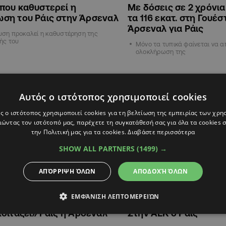
που καθυστερεί η
Με δόσεις σε 2 χρόνι
ωση του Ράις στην Άρσεναλ
τα 116 εκατ. στη Γουέσ
Άρσεναλ για Ράις
υση προκαλεί η καθυστέρηση της
ής του
Μόνο τα τυπικά φαίνεται να α
ολοκλήρωση της
ΑΘΛΗΤΙΚΑ
Αυτός ο ιστότοπος χρησιμοποιεί cookies
ς ο ιστότοπος χρησιμοποιεί cookies για τη βελτίωση της εμπειρίας των χρη
ώντας τον ιστότοπό μας, παρέχετε τη συγκατάθεσή σας για όλα τα cookies
την Πολιτική μας για τα cookies.
Διαβάστε περισσότερα
SHOW ALL PARTNERS
(1499) →
ΑΠΌΡΡΙΨΗ ΌΛΩΝ
ΑΠΟΔΟΧΉ ΌΛΩΝ
ΕΜΦΆΝΙΣΗ ΛΕΠΤΟΜΕΡΕΙΏΝ
14:29
17.08.2020
10:26
οιτάζει» Ράις η Άρσεναλ
Στην ΑΕΚ ο Ράις