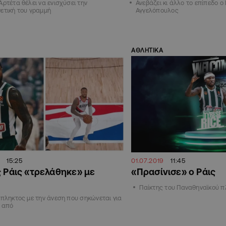
Αρτέτα θέλει να ενισχύσει την
Ανεβάζει κι άλλο το επίπεδο 
ετική του γραμμή
Αγγελόπουλος
ΑΘΛΗΤΙΚΑ
0
15:25
01.07.2019
11:45
ς Ράις «τρελάθηκε» με
«Πρασίνισε» ο Ράις
Παίκτης του Παναθηναϊκού π
κπληκτος με την άνεση που σηκώνεται για
ο από