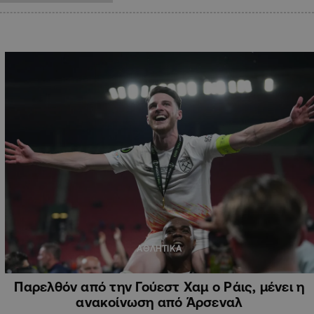
ΑΘΛΗΤΙΚΑ
Παρελθόν από την Γούεστ Χαμ ο Ράις, μένει η
ανακοίνωση από Άρσεναλ