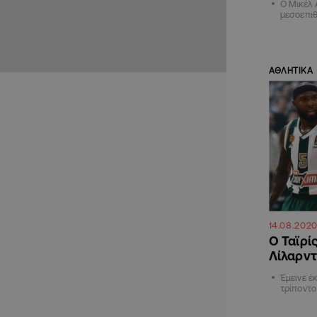
Ο Μικέλ 
μεσοεπιθ
ΑΘΛΗΤΙΚΑ
14.08.202
Ο Ταϊρί
Λίλαρντ
Έμεινε έ
τρίποντ