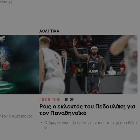
ο Μάκης
ΑΘΛΗΤΙΚΑ
29.06.2019
16:35
Ράις ο εκλεκτός του Πεδουλάκη για
τον Παναθηναϊκό
λέον ο Αμερικανός
Ο Αμερικανός πλεϊ μέικερ είναι ο παίκτης που θέλει
ο