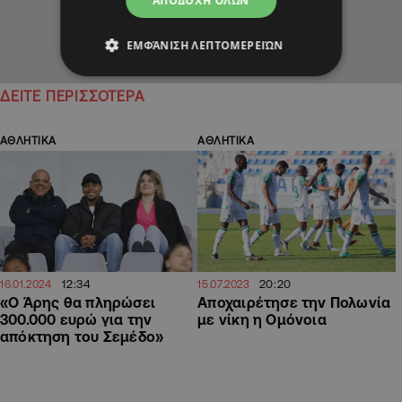
ΑΠΟΔΟΧΉ ΌΛΩΝ
ΕΜΦΆΝΙΣΗ ΛΕΠΤΟΜΕΡΕΙΏΝ
ΔΕΙΤΕ ΠΕΡΙΣΣΟΤΕΡΑ
ΑΘΛΗΤΙΚΑ
ΑΘΛΗΤΙΚΑ
12:34
20:20
16.01.2024
15.07.2023
«Ο Άρης θα πληρώσει
Αποχαιρέτησε την Πολωνία
300.000 ευρώ για την
με νίκη η Ομόνοια
απόκτηση του Σεμέδο»