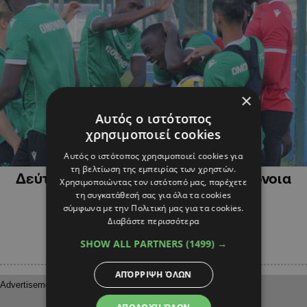
×
Αυτός ο ιστότοπος
χρησιμοποιεί cookies
ΑΘΛΗΤΙΚΑ
Αυτός ο ιστότοπος χρησιμοποιεί cookies για
τη βελτίωση της εμπειρίας των χρηστών.
Δεύτερο φιλικό «τεστ» για την Ομόνοια
Χρησιμοποιώντας τον ιστότοπό μας, παρέχετε
στην Πολωνία
τη συγκατάθεσή σας για όλα τα cookies
σύμφωνα με την Πολιτική μας για τα cookies.
Διαβάστε περισσότερα
SHOW ALL PARTNERS
(1499) →
ΑΠΌΡΡΙΨΗ ΌΛΩΝ