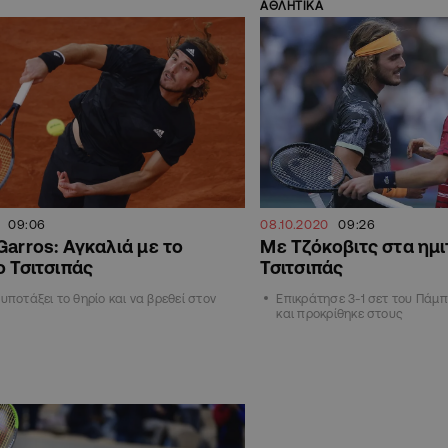
ΑΘΛΗΤΙΚΑ
09:06
08.10.2020
09:26
Garros: Αγκαλιά με το
Με Τζόκοβιτς στα ημι
ο Τσιτσιπάς
Τσιτσιπάς
 υποτάξει το θηρίο και να βρεθεί στον
Επικράτησε 3-1 σετ του Πάμ
και προκρίθηκε στους