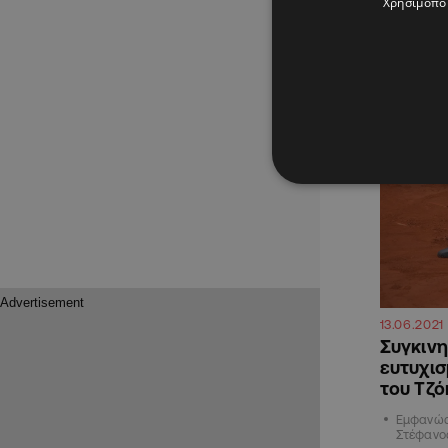
Χρησιμοποι
«Μάχη» 
ΑΘΛΗΤΙΚΑ
13.06.2021
Συγκινη
ευτυχισ
του Τζό
Εμφανώς
Στέφανος