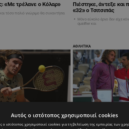
ς: «Με τρέλανε ο Κόλαρ»
Πιέστηκε, άντεξε και 
«32» ο Τσιτσιπάς
 και τόσο παλιό γνώριμο θα συναντήσει
Μόνο εύκολο έργο δεν είχε κό
qualifier και
ΑΘΛΗΤΙΚΑ
2
09:31
13.06.2021
21:35
Αυτός ο ιστότοπος χρησιμοποιεί cookies
καρός: Πρεμιέρα με Μουζέτι
Τζόκοβιτς σε Τσιτσιπά
τσιπά, με Μπουρέλ η
κατακτήσεις πολλά Gr
ς ο ιστότοπος χρησιμοποιεί cookies για τη βελτίωση της εμπειρίας των χρη
η