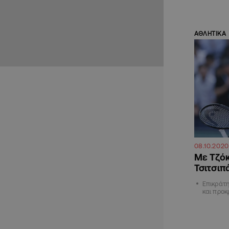
ΑΘΛΗΤΙΚΑ
08.10.2020
Με Τζόκ
Τσιτσιπ
Επικράτ
και προκ