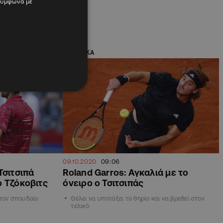
 σύμφωνα με
υποκλίθηκε στον
ΑΘΛΗΤΙΚΑ
09.10.2020
09:06
Τσιτσιπά
Roland Garros: Αγκαλιά με το
ο Τζόκοβιτς
όνειρο ο Τσιτσιπάς
 τον σπουδαίο
Θέλει να υποτάξει το θηρίο και να βρεθεί στον
τελικό