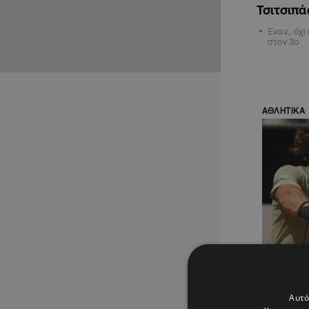
Τσιτσιπά
Έναν… όχι
στον 3ο
ΑΘΛΗΤΙΚΑ
20.05.202
Ρολάν Γ
για Τσι
Αυτό
Σάκκαρ