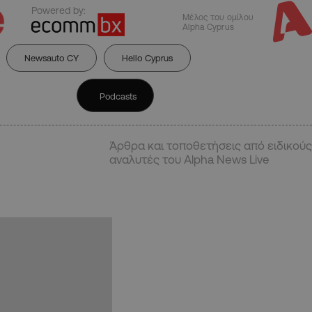
Powered by:
Μέλος του ομίλου
Alpha Cyprus
Newsauto CY
Hello Cyprus
Podcasts
Άρθρα και τοποθετήσεις από ειδικούς
αναλυτές του Alpha News Live