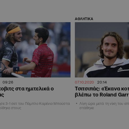
ΑΘΛΗΤΙΚΑ
09:26
07.10.2020
20:14
οβιτς στα ημιτελικά ο
Τσιτσιπάς: «Έκανα κο
άς
βλέπω το Roland Gar
ησε 3-1 σετ του Πάμπλο Καρένιο Μπούστα
Λίγη ώρα μετά τη νίκη του ε
ρίθηκε στους
στάθηκε