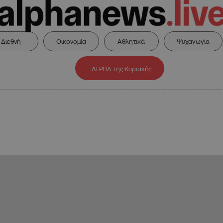
Διεθνή
Οικονομία
Αθλητικά
Ψυχαγωγία
ALPHA της Κυριακής