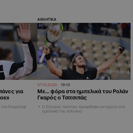
ΑΘΛΗΤΙΚΑ
07.10.2020
19:13
πάνες για
Με… φόρα στα ημιτελικά του Ρολάν
ros»
Γκαρός ο Τσιτσιπάς
πί του Ρούμπλεφ
Ο Έλληνας τενίστας προκρίθηκε για πρώτα στα
ημιτελικά του γαλλικού