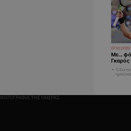
07.10.2020
Με… φόρ
Γκαρός 
Ο Έλληνα
ημιτελικ
ΦΩΤΟΓΡΑΦΙΑ ΤΗΣ ΗΜΕΡΑΣ