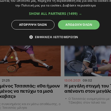
ώντας τον ιστότοπό μας, παρέχετε τη συγκατάθεσή σας για όλα τα cookies
Ο τεράστιος Νόβακ Τζόκοβιτς 
την Πολιτική μας για τα cookies.
Διαβάστε περισσότερα
Στέφανο Τσιτσιπά για την
Τζόκοβιτς-Ναδάλ στα προημιτελικά
SHOW ALL PARTNERS
(1499) →
ΑΠΌΡΡΙΨΗ ΌΛΩΝ
ΑΠΟΔΟΧΉ ΌΛΩΝ
ΑΘΛΗΤΙΚΑ
ΕΜΦΆΝΙΣΗ ΛΕΠΤΟΜΕΡΕΙΏΝ
21:25
13.06.2021
09:02
μένος Τσιτσιπάς: «Θα ήμουν
Η μεγάλη στιγμή του 
μένος να πετύχω τα μισά
απέναντι στον μεγάλ
κοβιτς»
Ο Τσιτσιπάς αναμετράται με
Τζόκοβιτς στον τελικό του
 συγκινημένος και εν μέσω αποθέωσης, ο
 Τσιτσιπάς μίλησε