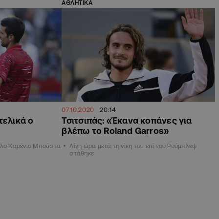
ΑΘΛΗΤΙΚΑ
07.10.2020
20:14
τελικά ο
Τσιτσιπάς: «Έκανα κοπάνες για
βλέπω το Roland Garros»
πλο Καρένιο Μπούστα
Λίγη ώρα μετά τη νίκη του επί του Ρούμπλεφ
στάθηκε