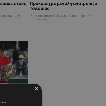
πέρασε στους
Πρόκριση με μεγάλη ανατροπή ο
Τσιτσιπάς
ντρα στον Τσέχο
Αν και βρέθηκε πίσω με 2-0 σετ, πήρε την
πρόκριση
×
: «Θα
and Slam»
στών.