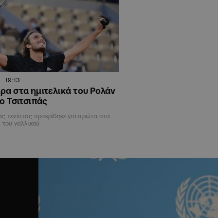
19:13
α στα ημιτελικά του Ρολάν
ο Τσιτσιπάς
ς τενίστας προκρίθηκε για πρώτα στα
ά του γαλλικού